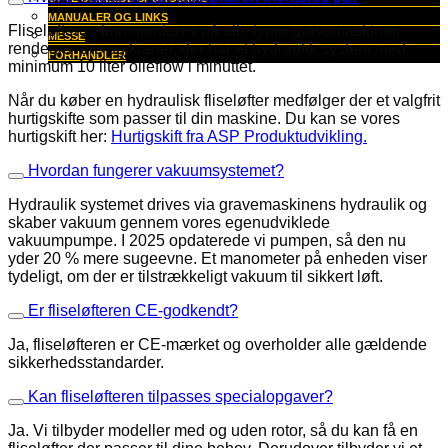
MANUALER OG LINKS
Fliseløfteren kan monteres på alle typer gravemaskiner,
MESSE
rendegravere og kraner, der har et hydraulik system med
FORHANDLER
minimum 10 liter olieflow i minuttet.
Når du køber en hydraulisk fliseløfter medfølger der et valgfrit
hurtigskifte som passer til din maskine. Du kan se vores
hurtigskift her:
Hurtigskift fra ASP Produktudvikling.
Hvordan fungerer vakuumsystemet?
Hydraulik systemet drives via gravemaskinens hydraulik og
skaber vakuum gennem vores egenudviklede
vakuumpumpe. I 2025 opdaterede vi pumpen, så den nu
yder 20 % mere sugeevne. Et manometer på enheden viser
tydeligt, om der er tilstrækkeligt vakuum til sikkert løft.
Er fliseløfteren CE-godkendt?
Ja, fliseløfteren er
CE-mærket
og overholder alle gældende
sikkerhedsstandarder.
Kan fliseløfteren tilpasses specialopgaver?
Ja. Vi tilbyder modeller med og uden rotor, så du kan få en