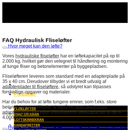
Fortsæt
til
indhold
FAQ Hydraulisk Fliseløfter
Hvor meget kan den løfte?
Vores
hydrauliske fliseløfter
har en løftekapacitet på op til
2.000 kg, hvilket gør den velegnet til håndtering og montering
af tunge fliser og betonelementer på byggepladsen.
Fliseløfteren leveres som standard med en adapterplade på
35 x 40 cm. Derudover tilbyder vi et bredt udvalg af
adapterplader til fliseløftere
, så udstyret kan tilpasses
forskellige opgaver og materialer.
Produkter
Har du behov for at løfte tungere emner, som f.eks. store
betonelementer, tilbyder vi også en
specialtilpasset
FLISELØFTER
adapterplade
, der øger fliseløfterens løftekapacitet til op til
KNAP ON KRAN
4.000 kg.
LOFTSKINNEKRAN
SANDAFRETTER
Hvilke typer fliser og belægningssten kan den hydrauliske