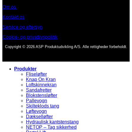
Om os
Kontakt os
Service og eftersyn
Cookie- og privatlivspolitik
Copyright © 2026 ASP Produktudvikling A/S. Alle rettigheder forbeholdt.
Produkter
Fliseløfter
Knap On Kran
Loftskinnekran
Sandafretter
Blokstensløfter
Pallevogn
Skilteklods tang
Løftevogn
Dækselløfter
Hydraulisk kantstenstang
NETOP – Tag sikkerhed