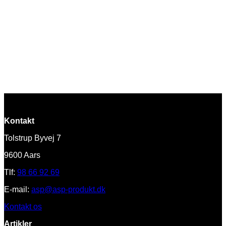
Kontakt
Tolstrup Byvej 7
9600 Aars
Tlf:
98 66 92 69
E-mail:
asp@asp-produkt.dk
Kontakt os
Artikler