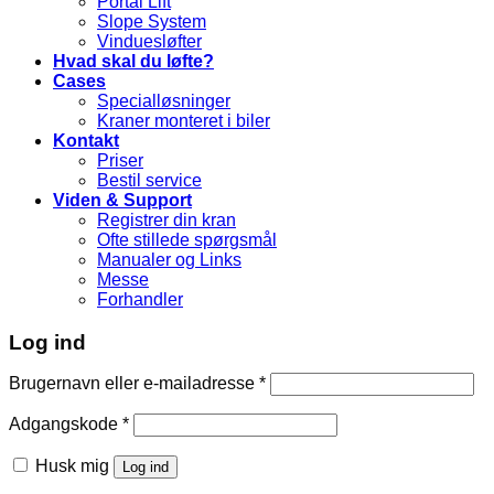
Portal Lift
Slope System
Vinduesløfter
Hvad skal du løfte?
Cases
Specialløsninger
Kraner monteret i biler
Kontakt
Priser
Bestil service
Viden & Support
Registrer din kran
Ofte stillede spørgsmål
Manualer og Links
Messe
Forhandler
Log ind
Brugernavn eller e-mailadresse
*
Adgangskode
*
Husk mig
Log ind