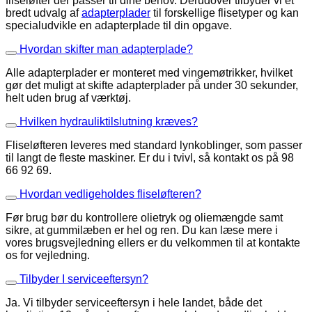
fliseløfter der passer til dine behov. Derudover tilbyder vi et
bredt udvalg af
adapterplader
til forskellige flisetyper og kan
specialudvikle en adapterplade til din opgave.
Hvordan skifter man adapterplade?
Alle adapterplader er monteret med vingemøtrikker, hvilket
gør det muligt at skifte adapterplader på under 30 sekunder,
helt uden brug af værktøj.
Hvilken hydrauliktilslutning kræves?
Fliseløfteren leveres med standard lynkoblinger, som passer
til langt de fleste maskiner. Er du i tvivl, så kontakt os på 98
66 92 69.
Hvordan vedligeholdes fliseløfteren?
Før brug bør du kontrollere olietryk og oliemængde samt
sikre, at gummilæben er hel og ren. Du kan læse mere i
vores brugsvejledning ellers er du velkommen til at kontakte
os for vejledning.
Tilbyder I serviceeftersyn?
Ja. Vi tilbyder serviceeftersyn i hele landet, både det