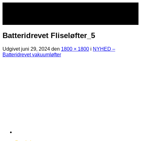
Fortsæt
til
indhold
Batteridrevet Fliseløfter_5
Udgivet
juni 29, 2024
den
1800 × 1800
i
NYHED –
Batteridrevet vakuumløfter