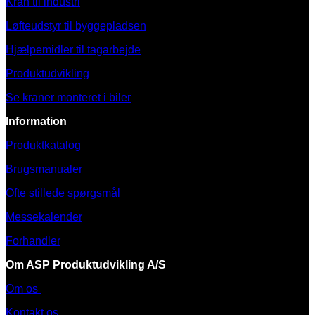
Kran til industri
Løfteudstyr til byggepladsen
Hjælpemidler til tagarbejde
Produktudvikling
Se kraner monteret i biler
Information
Produktkatalog
Brugsmanualer
Ofte stillede spørgsmål
Messekalender
Forhandler
Om ASP Produktudvikling A/S
Om os
Kontakt os