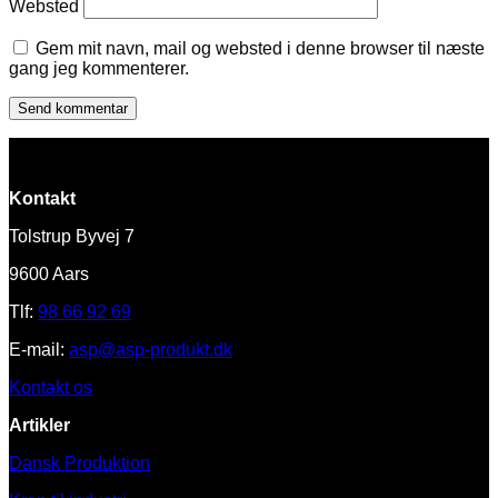
Websted
Gem mit navn, mail og websted i denne browser til næste
gang jeg kommenterer.
Kontakt
Tolstrup Byvej 7
9600 Aars
Tlf:
98 66 92 69
E-mail:
asp@asp-produkt.dk
Kontakt os
Artikler
Dansk Produktion