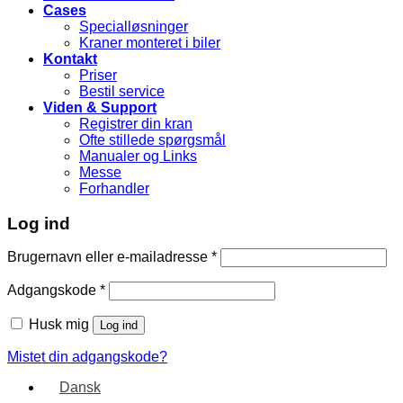
Cases
Specialløsninger
Kraner monteret i biler
Kontakt
Priser
Bestil service
Viden & Support
Registrer din kran
Ofte stillede spørgsmål
Manualer og Links
Messe
Forhandler
Log ind
Brugernavn eller e-mailadresse
*
Adgangskode
*
Husk mig
Log ind
Mistet din adgangskode?
Dansk