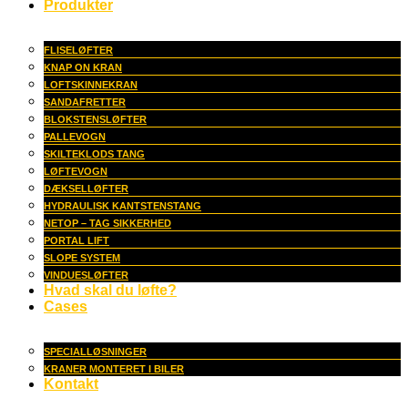
Produkter
FLISELØFTER
KNAP ON KRAN
LOFTSKINNEKRAN
SANDAFRETTER
BLOKSTENSLØFTER
PALLEVOGN
SKILTEKLODS TANG
LØFTEVOGN
DÆKSELLØFTER
HYDRAULISK KANTSTENSTANG
NETOP – TAG SIKKERHED
PORTAL LIFT
SLOPE SYSTEM
VINDUESLØFTER
Hvad skal du løfte?
Cases
SPECIALLØSNINGER
KRANER MONTERET I BILER
Kontakt