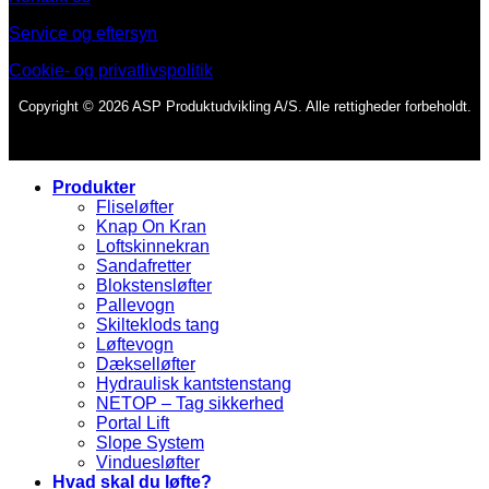
Service og eftersyn
Cookie- og privatlivspolitik
Copyright © 2026 ASP Produktudvikling A/S. Alle rettigheder forbeholdt.
Produkter
Fliseløfter
Knap On Kran
Loftskinnekran
Sandafretter
Blokstensløfter
Pallevogn
Skilteklods tang
Løftevogn
Dækselløfter
Hydraulisk kantstenstang
NETOP – Tag sikkerhed
Portal Lift
Slope System
Vinduesløfter
Hvad skal du løfte?