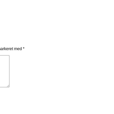
markeret med
*