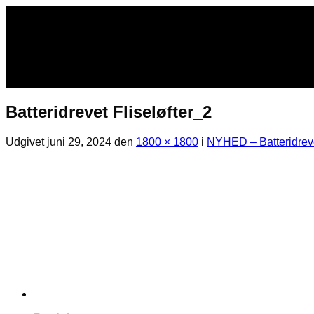
Fortsæt
til
indhold
Batteridrevet Fliseløfter_2
Udgivet
juni 29, 2024
den
1800 × 1800
i
NYHED – Batteridrev