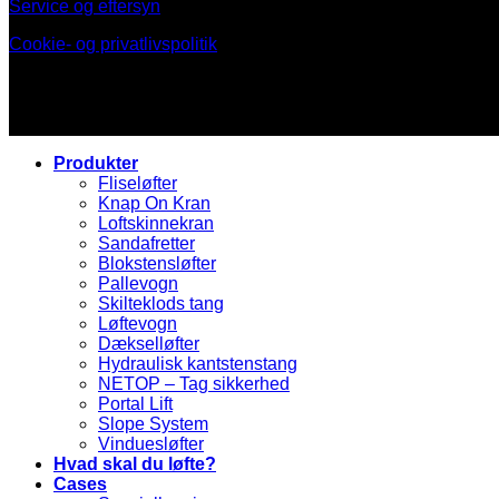
Service og eftersyn
Cookie- og privatlivspolitik
Produkter
Fliseløfter
Knap On Kran
Loftskinnekran
Sandafretter
Blokstensløfter
Pallevogn
Skilteklods tang
Løftevogn
Dækselløfter
Hydraulisk kantstenstang
NETOP – Tag sikkerhed
Portal Lift
Slope System
Vinduesløfter
Hvad skal du løfte?
Cases