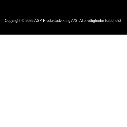
Copyright © 2026 ASP Produktudvikling A/S. Alle rettigheder forbeholdt.