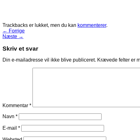
Trackbacks er lukket, men du kan
kommenterer
.
←
Forrige
Næste
→
Skriv et svar
Din e-mailadresse vil ikke blive publiceret.
Krævede felter er 
Kommentar
*
Navn
*
E-mail
*
Websted