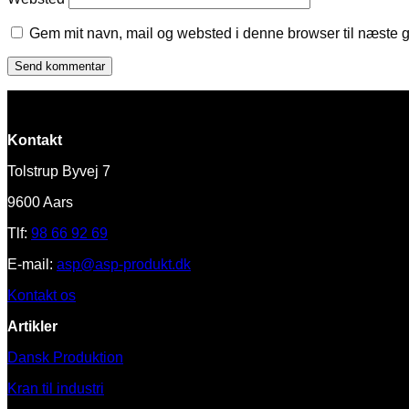
Gem mit navn, mail og websted i denne browser til næste 
Kontakt
Tolstrup Byvej 7
9600 Aars
Tlf:
98 66 92 69
E-mail:
asp@asp-produkt.dk
Kontakt os
Artikler
Dansk Produktion
Kran til industri