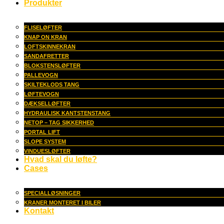
Produkter
FLISELØFTER
KNAP ON KRAN
LOFTSKINNEKRAN
SANDAFRETTER
BLOKSTENSLØFTER
PALLEVOGN
SKILTEKLODS TANG
LØFTEVOGN
DÆKSELLØFTER
HYDRAULISK KANTSTENSTANG
NETOP – TAG SIKKERHED
PORTAL LIFT
SLOPE SYSTEM
VINDUESLØFTER
Hvad skal du løfte?
Cases
SPECIALLØSNINGER
KRANER MONTERET I BILER
Kontakt