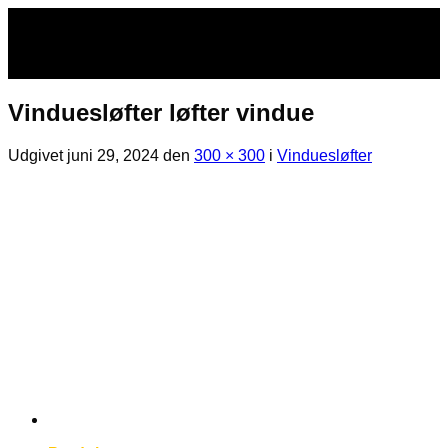
Fortsæt
til
indhold
Vinduesløfter løfter vindue
Udgivet
juni 29, 2024
den
300 × 300
i
Vinduesløfter