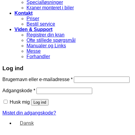
Specialløsninger
Kraner monteret i biler
Kontakt
Priser
Bestil service
Viden & Support
Registrer din kran
Ofte stillede spørgsmål
Manualer og Links
Messe
Forhandler
Log ind
Brugernavn eller e-mailadresse
*
Adgangskode
*
Husk mig
Log ind
Mistet din adgangskode?
Dansk