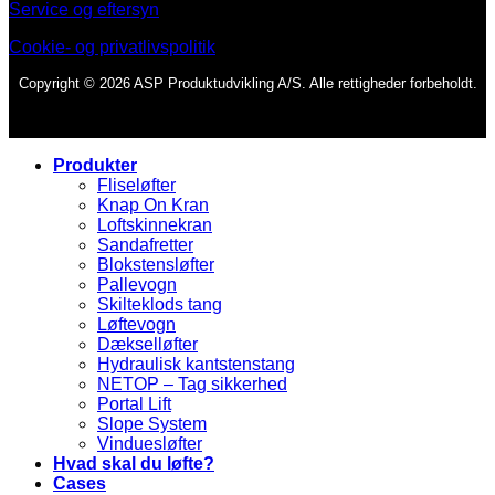
Service og eftersyn
Cookie- og privatlivspolitik
Copyright © 2026 ASP Produktudvikling A/S. Alle rettigheder forbeholdt.
Produkter
Fliseløfter
Knap On Kran
Loftskinnekran
Sandafretter
Blokstensløfter
Pallevogn
Skilteklods tang
Løftevogn
Dækselløfter
Hydraulisk kantstenstang
NETOP – Tag sikkerhed
Portal Lift
Slope System
Vinduesløfter
Hvad skal du løfte?
Cases