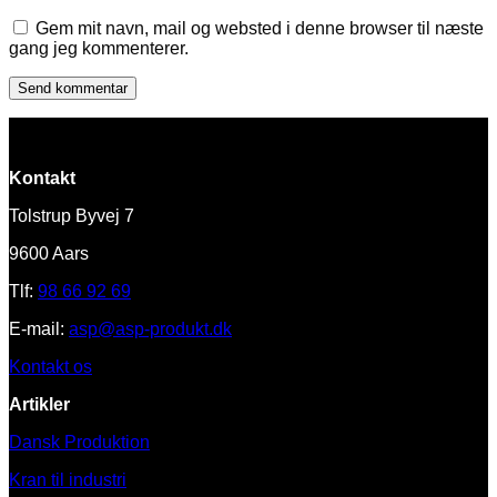
Gem mit navn, mail og websted i denne browser til næste
gang jeg kommenterer.
Kontakt
Tolstrup Byvej 7
9600 Aars
Tlf:
98 66 92 69
E-mail:
asp@asp-produkt.dk
Kontakt os
Artikler
Dansk Produktion
Kran til industri