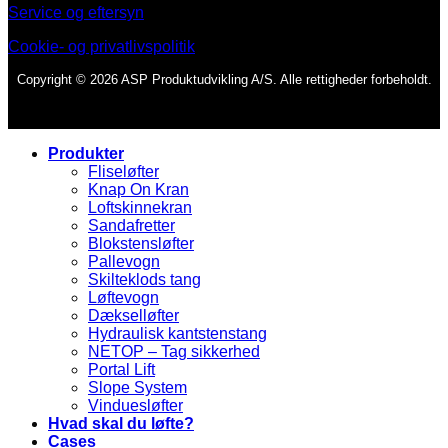
Service og eftersyn
Cookie- og privatlivspolitik
Copyright © 2026 ASP Produktudvikling A/S. Alle rettigheder forbeholdt.
Produkter
Fliseløfter
Knap On Kran
Loftskinnekran
Sandafretter
Blokstensløfter
Pallevogn
Skilteklods tang
Løftevogn
Dækselløfter
Hydraulisk kantstenstang
NETOP – Tag sikkerhed
Portal Lift
Slope System
Vinduesløfter
Hvad skal du løfte?
Cases