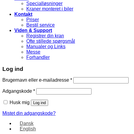
Specialløsninger
Kraner monteret i biler
Kontakt
Priser
Bestil service
Viden & Support
Registrer din kran
Ofte stillede spørgsmål
Manualer og Links
Messe
Forhandler
Log ind
Brugernavn eller e-mailadresse
*
Adgangskode
*
Husk mig
Log ind
Mistet din adgangskode?
Dansk
English