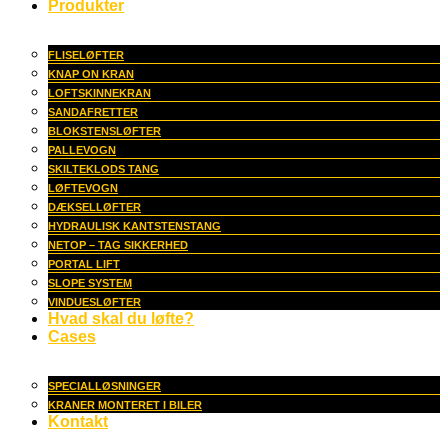
Produkter
FLISELØFTER
KNAP ON KRAN
LOFTSKINNEKRAN
SANDAFRETTER
BLOKSTENSLØFTER
PALLEVOGN
SKILTEKLODS TANG
LØFTEVOGN
DÆKSELLØFTER
HYDRAULISK KANTSTENSTANG
NETOP – TAG SIKKERHED
PORTAL LIFT
SLOPE SYSTEM
VINDUESLØFTER
Hvad skal du løfte?
Cases
SPECIALLØSNINGER
KRANER MONTERET I BILER
Kontakt