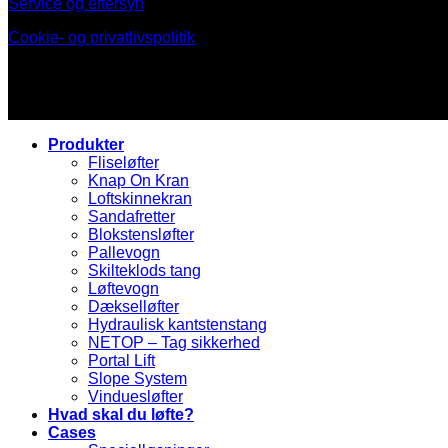
Service og eftersyn
Cookie- og privatlivspolitik
Produkter
Fliseløfter
Knap On Kran
Loftskinnekran
Sandafretter
Blokstensløfter
Pallevogn
Skilteklods tang
Løftevogn
Dækselløfter
Hydraulisk kantstenstang
NETOP – Tag sikkerhed
Portal Lift
Slope System
Vinduesløfter
Hvad skal du løfte?
Cases