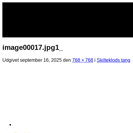
Fortsæt
til
indhold
image00017.jpg1_
Udgivet
september 16, 2025
den
768 × 768
i
Skilteklods tang