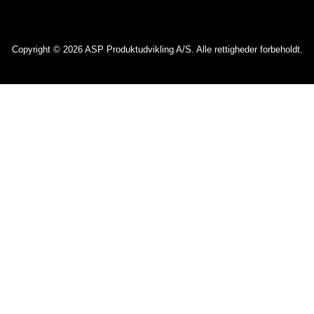
Copyright © 2026 ASP Produktudvikling A/S. Alle rettigheder forbeholdt.