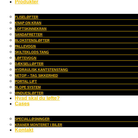
Produkter
FLISELØFTER
KNAP ON KRAN
LOFTSKINNEKRAN
SANDAFRETTER
BLOKSTENSLØFTER
PALLEVOGN
SKILTEKLODS TANG
LØFTEVOGN
DÆKSELLØFTER
HYDRAULISK KANTSTENSTANG
NETOP – TAG SIKKERHED
PORTAL LIFT
SLOPE SYSTEM
VINDUESLØFTER
Hvad skal du løfte?
Cases
SPECIALLØSNINGER
KRANER MONTERET I BILER
Kontakt