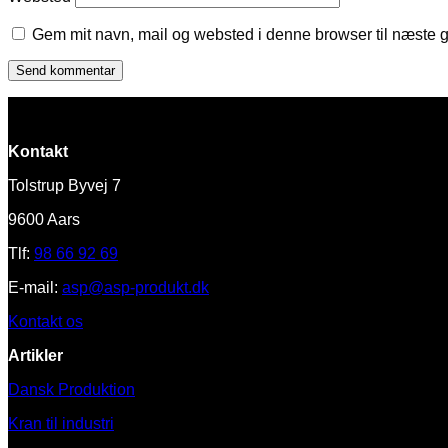
Gem mit navn, mail og websted i denne browser til næste 
Kontakt
Tolstrup Byvej 7
9600 Aars
Tlf:
98 66 92 69
E-mail:
asp@asp-produkt.dk
Kontakt os
Artikler
Dansk Produktion
Kran til industri