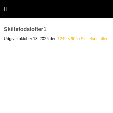
Fortsæt
til
indhold
Skiltefodsløfter1
Udgivet
oktober 13, 2025
den
1245 × 905
i
Skiltefodsløfter