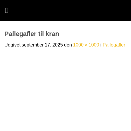
Fortsæt
til
indhold
Pallegafler til kran
Udgivet
september 17, 2025
den
1000 × 1000
i
Pallegafler