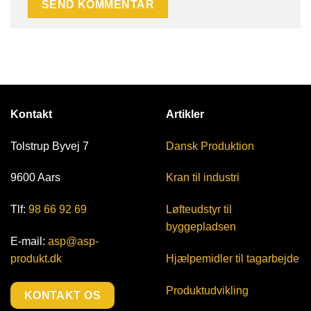
Kontakt
Artikler
Tolstrup Byvej 7
Dansk Produktion
9600 Aars
Kran til industri
Tlf:
98 66 92 69
Løfteudstyr til
byggepladsen
E-mail:
asp@asp-
produkt.dk
Hjælpemidler til tagarbejde
Produktudvikling
KONTAKT OS