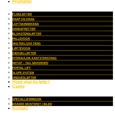
Produkter
FLISELØFTER
KNAP ON KRAN
LOFTSKINNEKRAN
SANDAFRETTER
BLOKSTENSLØFTER
PALLEVOGN
SKILTEKLODS TANG
LØFTEVOGN
DÆKSELLØFTER
HYDRAULISK KANTSTENSTANG
NETOP – TAG SIKKERHED
PORTAL LIFT
SLOPE SYSTEM
VINDUESLØFTER
Hvad skal du løfte?
Cases
SPECIALLØSNINGER
KRANER MONTERET I BILER
Kontakt