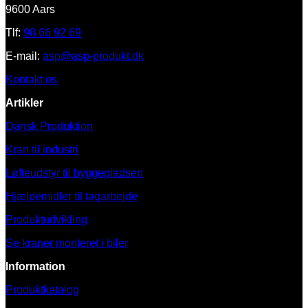
9600 Aars
Tlf:
98 66 92 69
E-mail:
asp@asp-produkt.dk
Kontakt os
Artikler
Dansk Produktion
Kran til industri
Løfteudstyr til byggepladsen
Hjælpemidler til tagarbejde
Produktudvikling
Se kraner monteret i biler
Information
Produktkatalog