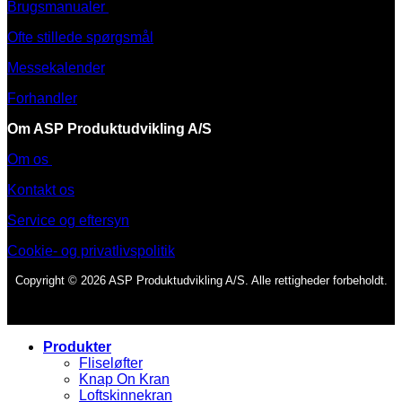
Brugsmanualer
Ofte stillede spørgsmål
Messekalender
Forhandler
Om ASP Produktudvikling A/S
Om os
Kontakt os
Service og eftersyn
Cookie- og privatlivspolitik
Copyright © 2026 ASP Produktudvikling A/S. Alle rettigheder forbeholdt.
Produkter
Fliseløfter
Knap On Kran
Loftskinnekran