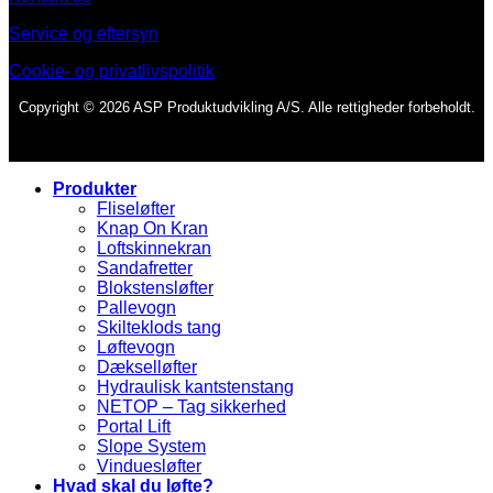
Service og eftersyn
Cookie- og privatlivspolitik
Copyright © 2026 ASP Produktudvikling A/S. Alle rettigheder forbeholdt.
Produkter
Fliseløfter
Knap On Kran
Loftskinnekran
Sandafretter
Blokstensløfter
Pallevogn
Skilteklods tang
Løftevogn
Dækselløfter
Hydraulisk kantstenstang
NETOP – Tag sikkerhed
Portal Lift
Slope System
Vinduesløfter
Hvad skal du løfte?