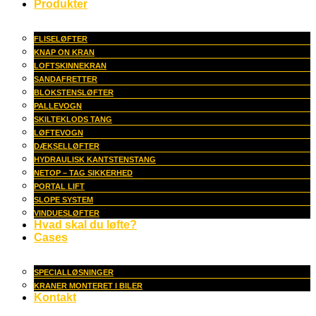
Produkter
FLISELØFTER
KNAP ON KRAN
LOFTSKINNEKRAN
SANDAFRETTER
BLOKSTENSLØFTER
PALLEVOGN
SKILTEKLODS TANG
LØFTEVOGN
DÆKSELLØFTER
HYDRAULISK KANTSTENSTANG
NETOP – TAG SIKKERHED
PORTAL LIFT
SLOPE SYSTEM
VINDUESLØFTER
Hvad skal du løfte?
Cases
SPECIALLØSNINGER
KRANER MONTERET I BILER
Kontakt