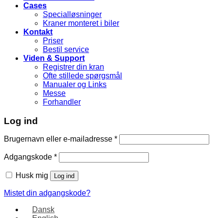
Cases
Specialløsninger
Kraner monteret i biler
Kontakt
Priser
Bestil service
Viden & Support
Registrer din kran
Ofte stillede spørgsmål
Manualer og Links
Messe
Forhandler
Log ind
Brugernavn eller e-mailadresse
*
Adgangskode
*
Husk mig
Log ind
Mistet din adgangskode?
Dansk