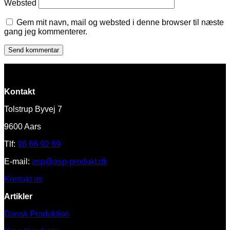
Websted
Gem mit navn, mail og websted i denne browser til næste
gang jeg kommenterer.
Kontakt
Tolstrup Byvej 7
9600 Aars
Tlf:
98 66 92 69
E-mail:
asp@asp-produkt.dk
Kontakt os
Artikler
Dansk Produktion