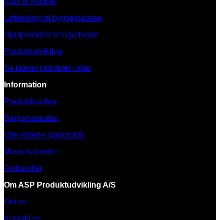
Kran til industri
Løfteudstyr til byggepladsen
Hjælpemidler til tagarbejde
Produktudvikling
Se kraner monteret i biler
Information
Produktkatalog
Brugsmanualer
Ofte stillede spørgsmål
Messekalender
Forhandler
Om ASP Produktudvikling A/S
Om os
Kontakt os