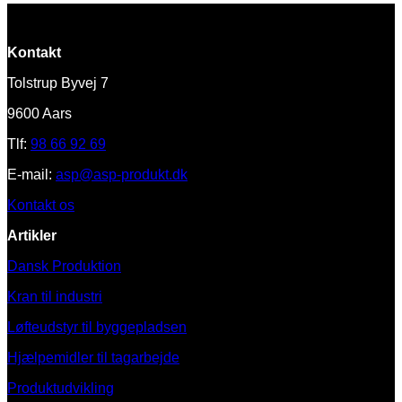
Kontakt
Tolstrup Byvej 7
9600 Aars
Tlf:
98 66 92 69
E-mail:
asp@asp-produkt.dk
Kontakt os
Artikler
Dansk Produktion
Kran til industri
Løfteudstyr til byggepladsen
Hjælpemidler til tagarbejde
Produktudvikling