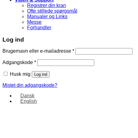
Registrer din kran
Ofte stillede spørgsmål
Manualer og Links
Messe
Forhandler
Log ind
Brugernavn eller e-mailadresse
*
Adgangskode
*
Husk mig
Log ind
Mistet din adgangskode?
Dansk
English