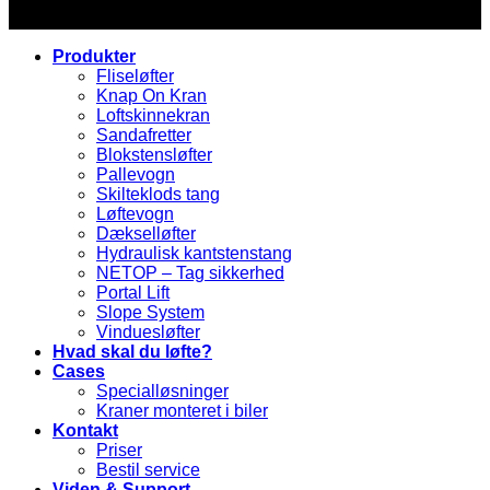
Produkter
Fliseløfter
Knap On Kran
Loftskinnekran
Sandafretter
Blokstensløfter
Pallevogn
Skilteklods tang
Løftevogn
Dækselløfter
Hydraulisk kantstenstang
NETOP – Tag sikkerhed
Portal Lift
Slope System
Vinduesløfter
Hvad skal du løfte?
Cases
Specialløsninger
Kraner monteret i biler
Kontakt
Priser
Bestil service
Viden & Support