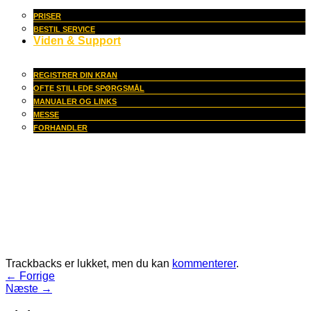
PRISER
BESTIL SERVICE
Viden & Support
REGISTRER DIN KRAN
OFTE STILLEDE SPØRGSMÅL
MANUALER OG LINKS
MESSE
FORHANDLER
Trackbacks er lukket, men du kan
kommenterer
.
←
Forrige
Næste
→