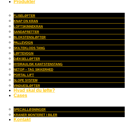
Produkter
FLISELØFTER
KNAP ON KRAN
LOFTSKINNEKRAN
SANDAFRETTER
BLOKSTENSLØFTER
PALLEVOGN
SKILTEKLODS TANG
LØFTEVOGN
DÆKSELLØFTER
HYDRAULISK KANTSTENSTANG
NETOP – TAG SIKKERHED
PORTAL LIFT
SLOPE SYSTEM
VINDUESLØFTER
Hvad skal du løfte?
Cases
SPECIALLØSNINGER
KRANER MONTERET I BILER
Kontakt