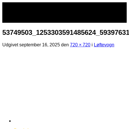
Fortsæt
til
indhold
53749503_1253303591485624_5939763
Udgivet
september 16, 2025
den
720 × 720
i
Løftevogn