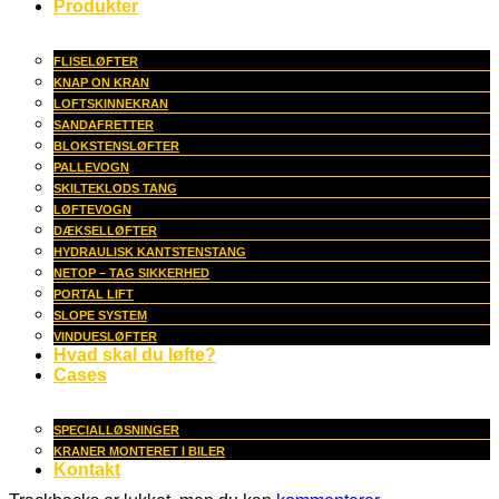
Produkter
FLISELØFTER
KNAP ON KRAN
LOFTSKINNEKRAN
SANDAFRETTER
BLOKSTENSLØFTER
PALLEVOGN
SKILTEKLODS TANG
LØFTEVOGN
DÆKSELLØFTER
HYDRAULISK KANTSTENSTANG
NETOP – TAG SIKKERHED
PORTAL LIFT
SLOPE SYSTEM
VINDUESLØFTER
Hvad skal du løfte?
Cases
SPECIALLØSNINGER
KRANER MONTERET I BILER
Kontakt