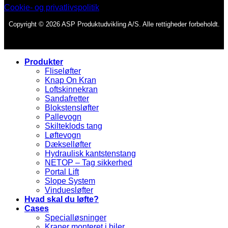
Cookie- og privatlivspolitik
Copyright © 2026 ASP Produktudvikling A/S. Alle rettigheder forbeholdt.
Produkter
Fliseløfter
Knap On Kran
Loftskinnekran
Sandafretter
Blokstensløfter
Pallevogn
Skilteklods tang
Løftevogn
Dækselløfter
Hydraulisk kantstenstang
NETOP – Tag sikkerhed
Portal Lift
Slope System
Vinduesløfter
Hvad skal du løfte?
Cases
Specialløsninger
Kraner monteret i biler