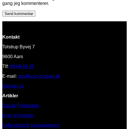
gang jeg kommenterer.
Kontakt
Tolstrup Byvej 7
9600 Aars
Tlf:
98 66 92 69
E-mail:
asp@asp-produkt.dk
Kontakt os
Artikler
Dansk Produktion
Kran til industri
Løfteudstyr til byggepladsen