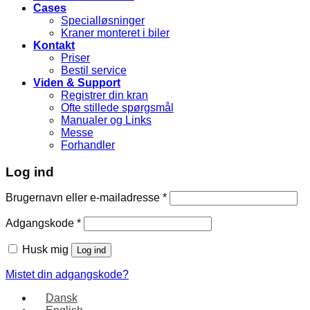
Cases
Specialløsninger
Kraner monteret i biler
Kontakt
Priser
Bestil service
Viden & Support
Registrer din kran
Ofte stillede spørgsmål
Manualer og Links
Messe
Forhandler
Log ind
Brugernavn eller e-mailadresse
*
Adgangskode
*
Husk mig
Log ind
Mistet din adgangskode?
Dansk