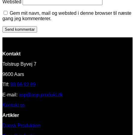
Websted
Gem mit navn, mail og websted i denne browser til næste
gang jeg kommenterer.
Kontakt
Tolstrup Byvej 7
9600 Aars
Tlf:
98 66 92 69
E-mail:
asp@asp-produkt.dk
Kontakt os
Artikler
Dansk Produktion