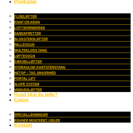
Produkter
FLISELØFTER
KNAP ON KRAN
LOFTSKINNEKRAN
SANDAFRETTER
BLOKSTENSLØFTER
PALLEVOGN
SKILTEKLODS TANG
LØFTEVOGN
DÆKSELLØFTER
HYDRAULISK KANTSTENSTANG
NETOP – TAG SIKKERHED
PORTAL LIFT
SLOPE SYSTEM
VINDUESLØFTER
Hvad skal du løfte?
Cases
SPECIALLØSNINGER
KRANER MONTERET I BILER
Kontakt