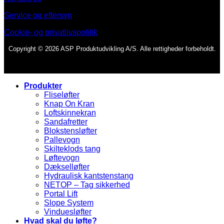
Service og eftersyn
Cookie- og privatlivspolitik
Copyright © 2026 ASP Produktudvikling A/S. Alle rettigheder forbeholdt.
Produkter
Fliseløfter
Knap On Kran
Loftskinnekran
Sandafretter
Blokstensløfter
Pallevogn
Skilteklods tang
Løftevogn
Dækselløfter
Hydraulisk kantstenstang
NETOP – Tag sikkerhed
Portal Lift
Slope System
Vinduesløfter
Hvad skal du løfte?