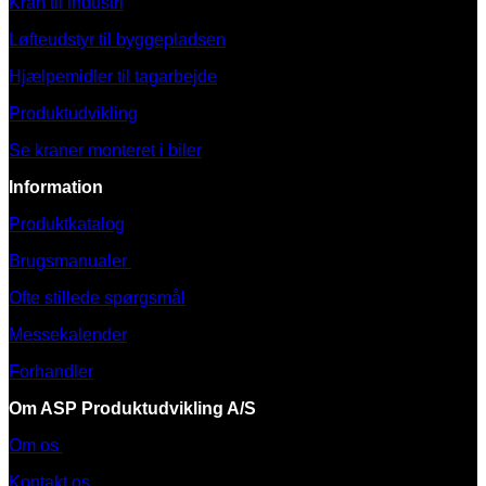
Kran til industri
Løfteudstyr til byggepladsen
Hjælpemidler til tagarbejde
Produktudvikling
Se kraner monteret i biler
Information
Produktkatalog
Brugsmanualer
Ofte stillede spørgsmål
Messekalender
Forhandler
Om ASP Produktudvikling A/S
Om os
Kontakt os