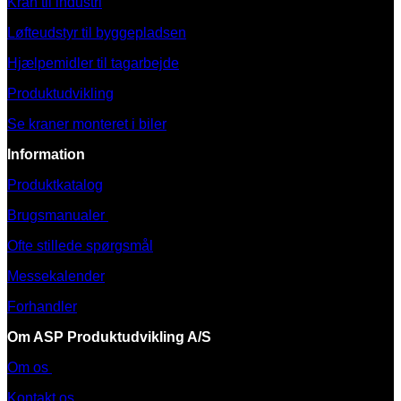
Kran til industri
Løfteudstyr til byggepladsen
Hjælpemidler til tagarbejde
Produktudvikling
Se kraner monteret i biler
Information
Produktkatalog
Brugsmanualer
Ofte stillede spørgsmål
Messekalender
Forhandler
Om ASP Produktudvikling A/S
Om os
Kontakt os