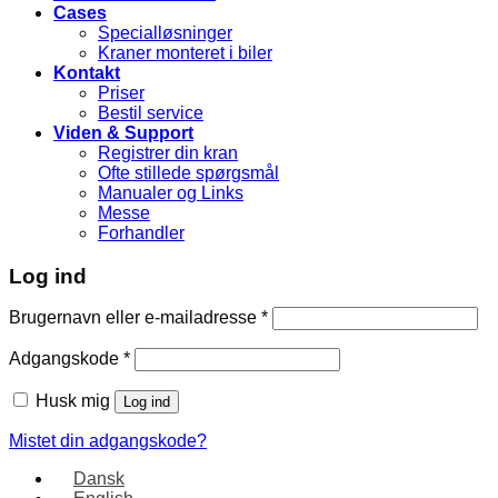
Cases
Specialløsninger
Kraner monteret i biler
Kontakt
Priser
Bestil service
Viden & Support
Registrer din kran
Ofte stillede spørgsmål
Manualer og Links
Messe
Forhandler
Log ind
Brugernavn eller e-mailadresse
*
Adgangskode
*
Husk mig
Log ind
Mistet din adgangskode?
Dansk