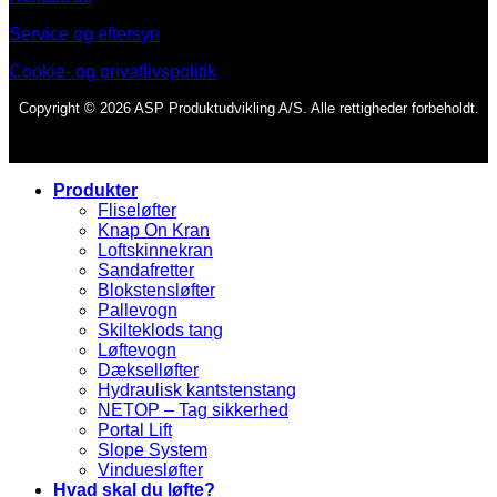
Service og eftersyn
Cookie- og privatlivspolitik
Copyright © 2026 ASP Produktudvikling A/S. Alle rettigheder forbeholdt.
Produkter
Fliseløfter
Knap On Kran
Loftskinnekran
Sandafretter
Blokstensløfter
Pallevogn
Skilteklods tang
Løftevogn
Dækselløfter
Hydraulisk kantstenstang
NETOP – Tag sikkerhed
Portal Lift
Slope System
Vinduesløfter
Hvad skal du løfte?