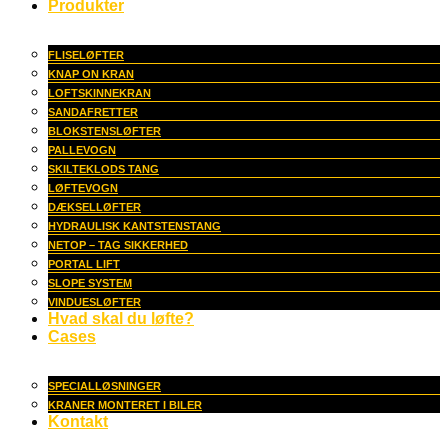
Produkter
FLISELØFTER
KNAP ON KRAN
LOFTSKINNEKRAN
SANDAFRETTER
BLOKSTENSLØFTER
PALLEVOGN
SKILTEKLODS TANG
LØFTEVOGN
DÆKSELLØFTER
HYDRAULISK KANTSTENSTANG
NETOP – TAG SIKKERHED
PORTAL LIFT
SLOPE SYSTEM
VINDUESLØFTER
Hvad skal du løfte?
Cases
SPECIALLØSNINGER
KRANER MONTERET I BILER
Kontakt