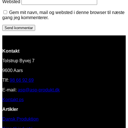
Websted
Gem mit navn, mail og websted i denne browser til næste
gang jeg kommenterer.
Kontakt
Tolstrup Byvej 7
9600 Aars
Tlf:
98 66 92 69
E-mail:
asp@asp-produkt.dk
Kontakt os
Artikler
Dansk Produktion