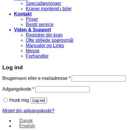
Specialløsninger
Kraner monteret i biler
Kontakt
Priser
Bestil service
Viden & Support
Registrer din kran
Ofte stillede spørgsmål
Manualer og Links
Messe
Forhandler
Log ind
Brugernavn eller e-mailadresse
*
Adgangskode
*
Husk mig
Log ind
Mistet din adgangskode?
Dansk
English