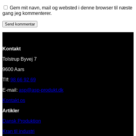
Gem mit navn, mail og websted i denne browser til næste
gang jeg kommenterer.
Kontakt
Tolstrup Byvej 7
9600 Aars
Tlf:
98 66 92 69
E-mail:
asp@asp-produkt.dk
Kontakt os
Artikler
Dansk Produktion
Kran til industri