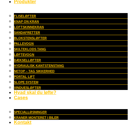
Produkter
FLISELØFTER
KNAP ON KRAN
LOFTSKINNEKRAN
SANDAFRETTER
BLOKSTENSLØFTER
PALLEVOGN
SKILTEKLODS TANG
LØFTEVOGN
DÆKSELLØFTER
HYDRAULISK KANTSTENSTANG
NETOP – TAG SIKKERHED
PORTAL LIFT
SLOPE SYSTEM
VINDUESLØFTER
Hvad skal du løfte?
Cases
SPECIALLØSNINGER
KRANER MONTERET I BILER
Kontakt