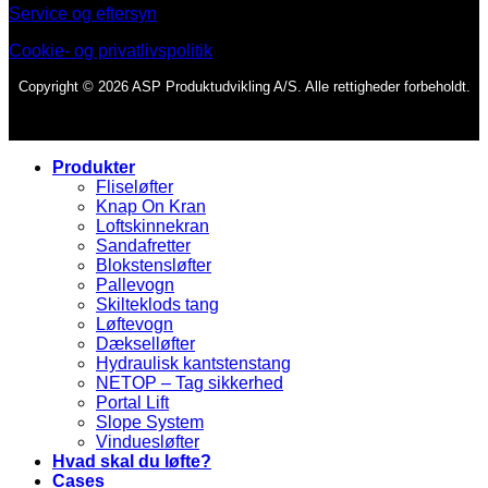
Service og eftersyn
Cookie- og privatlivspolitik
Copyright © 2026 ASP Produktudvikling A/S. Alle rettigheder forbeholdt.
Produkter
Fliseløfter
Knap On Kran
Loftskinnekran
Sandafretter
Blokstensløfter
Pallevogn
Skilteklods tang
Løftevogn
Dækselløfter
Hydraulisk kantstenstang
NETOP – Tag sikkerhed
Portal Lift
Slope System
Vinduesløfter
Hvad skal du løfte?
Cases