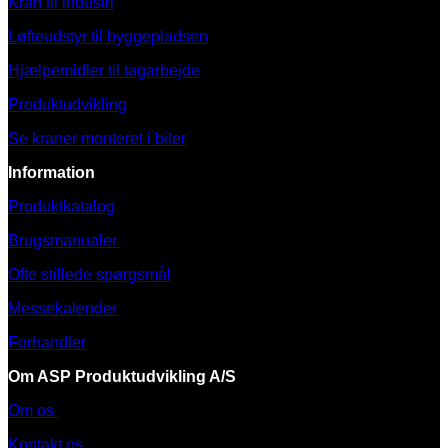
Kran til industri
Løfteudstyr til byggepladsen
Hjælpemidler til tagarbejde
Produktudvikling
Se kraner monteret i biler
Information
Produktkatalog
Brugsmanualer
Ofte stillede spørgsmål
Messekalender
Forhandler
Om ASP Produktudvikling A/S
Om os
Kontakt os