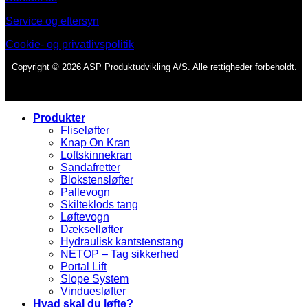
Service og eftersyn
Cookie- og privatlivspolitik
Copyright © 2026 ASP Produktudvikling A/S. Alle rettigheder forbeholdt.
Produkter
Fliseløfter
Knap On Kran
Loftskinnekran
Sandafretter
Blokstensløfter
Pallevogn
Skilteklods tang
Løftevogn
Dækselløfter
Hydraulisk kantstenstang
NETOP – Tag sikkerhed
Portal Lift
Slope System
Vinduesløfter
Hvad skal du løfte?