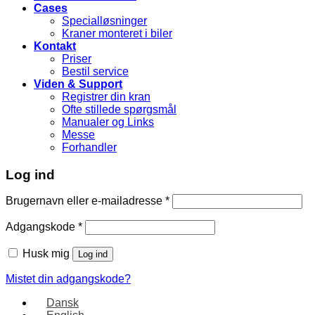
Cases
Specialløsninger
Kraner monteret i biler
Kontakt
Priser
Bestil service
Viden & Support
Registrer din kran
Ofte stillede spørgsmål
Manualer og Links
Messe
Forhandler
Log ind
Brugernavn eller e-mailadresse
*
Adgangskode
*
Husk mig
Log ind
Mistet din adgangskode?
Dansk