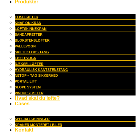
Produkter
FLISELØFTER
KNAP ON KRAN
LOFTSKINNEKRAN
SANDAFRETTER
BLOKSTENSLØFTER
PALLEVOGN
SKILTEKLODS TANG
LØFTEVOGN
DÆKSELLØFTER
HYDRAULISK KANTSTENSTANG
NETOP – TAG SIKKERHED
PORTAL LIFT
SLOPE SYSTEM
VINDUESLØFTER
Hvad skal du løfte?
Cases
SPECIALLØSNINGER
KRANER MONTERET I BILER
Kontakt