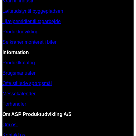
Kran til industri
Løfteudstyr til byggepladsen
Hjælpemidler til tagarbejde
Produktudvikling
Se kraner monteret i biler
Information
Produktkatalog
Brugsmanualer
Ofte stillede spørgsmål
Messekalender
Forhandler
Om ASP Produktudvikling A/S
Om os
Kontakt os