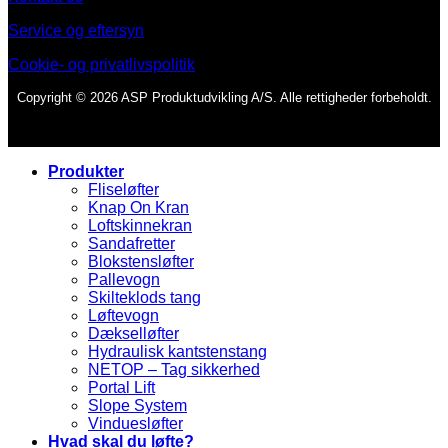
Service og eftersyn
Cookie- og privatlivspolitik
Copyright © 2026 ASP Produktudvikling A/S. Alle rettigheder forbeholdt.
Produkter
Fliseløfter
Knap On Kran
Loftskinnekran
Sandafretter
Blokstensløfter
Pallevogn
Skilteklods tang
Løftevogn
Dækselløfter
Hydraulisk kantstenstang
NETOP – Tag sikkerhed
Portal Lift
Slope System
Vinduesløfter
Hvad skal du løfte?