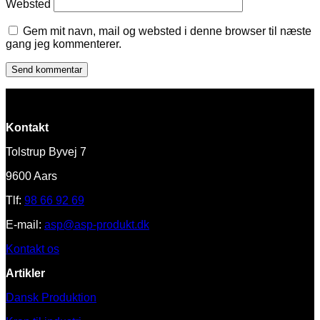
Websted
Gem mit navn, mail og websted i denne browser til næste
gang jeg kommenterer.
Kontakt
Tolstrup Byvej 7
9600 Aars
Tlf:
98 66 92 69
E-mail:
asp@asp-produkt.dk
Kontakt os
Artikler
Dansk Produktion