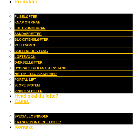
Produkter
FLISELØFTER
KNAP ON KRAN
LOFTSKINNEKRAN
SANDAFRETTER
BLOKSTENSLØFTER
PALLEVOGN
SKILTEKLODS TANG
LØFTEVOGN
DÆKSELLØFTER
HYDRAULISK KANTSTENSTANG
NETOP – TAG SIKKERHED
PORTAL LIFT
SLOPE SYSTEM
VINDUESLØFTER
Hvad skal du løfte?
Cases
SPECIALLØSNINGER
KRANER MONTERET I BILER
Kontakt