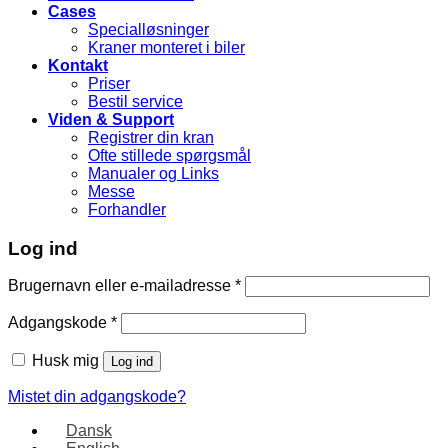
Cases
Specialløsninger
Kraner monteret i biler
Kontakt
Priser
Bestil service
Viden & Support
Registrer din kran
Ofte stillede spørgsmål
Manualer og Links
Messe
Forhandler
Log ind
Brugernavn eller e-mailadresse
*
Adgangskode
*
Husk mig
Log ind
Mistet din adgangskode?
Dansk