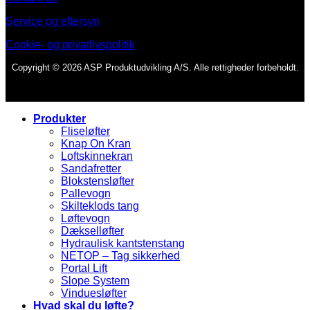
Service og eftersyn
Cookie- og privatlivspolitik
Copyright © 2026 ASP Produktudvikling A/S. Alle rettigheder forbeholdt.
Produkter
Fliseløfter
Knap On Kran
Loftskinnekran
Sandafretter
Blokstensløfter
Pallevogn
Skilteklods tang
Løftevogn
Dækselløfter
Hydraulisk kantstenstang
NETOP – Tag sikkerhed
Portal Lift
Slope System
Vinduesløfter
Hvad skal du løfte?