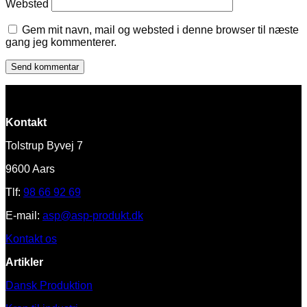
Websted
Gem mit navn, mail og websted i denne browser til næste
gang jeg kommenterer.
Kontakt
Tolstrup Byvej 7
9600 Aars
Tlf:
98 66 92 69
E-mail:
asp@asp-produkt.dk
Kontakt os
Artikler
Dansk Produktion