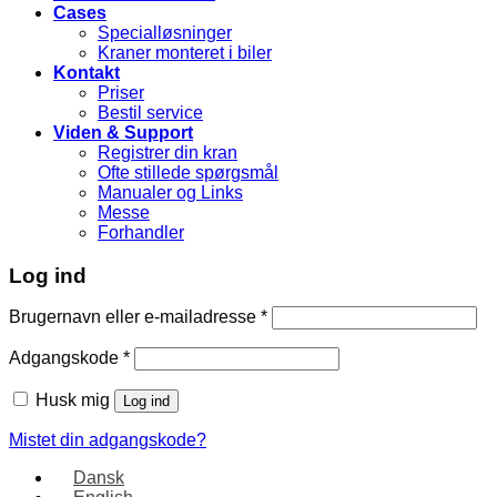
Cases
Specialløsninger
Kraner monteret i biler
Kontakt
Priser
Bestil service
Viden & Support
Registrer din kran
Ofte stillede spørgsmål
Manualer og Links
Messe
Forhandler
Log ind
Brugernavn eller e-mailadresse
*
Adgangskode
*
Husk mig
Log ind
Mistet din adgangskode?
Dansk