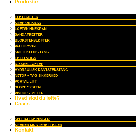
Produkter
FLISELØFTER
KNAP ON KRAN
LOFTSKINNEKRAN
SANDAFRETTER
BLOKSTENSLØFTER
PALLEVOGN
SKILTEKLODS TANG
LØFTEVOGN
DÆKSELLØFTER
HYDRAULISK KANTSTENSTANG
NETOP – TAG SIKKERHED
PORTAL LIFT
SLOPE SYSTEM
VINDUESLØFTER
Hvad skal du løfte?
Cases
SPECIALLØSNINGER
KRANER MONTERET I BILER
Kontakt