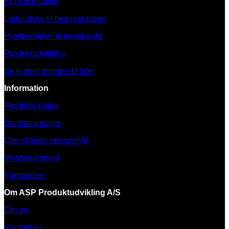
Kran til industri
Løfteudstyr til byggepladsen
Hjælpemidler til tagarbejde
Produktudvikling
Se kraner monteret i biler
Information
Produktkatalog
Brugsmanualer
Ofte stillede spørgsmål
Messekalender
Forhandler
Om ASP Produktudvikling A/S
Om os
Kontakt os