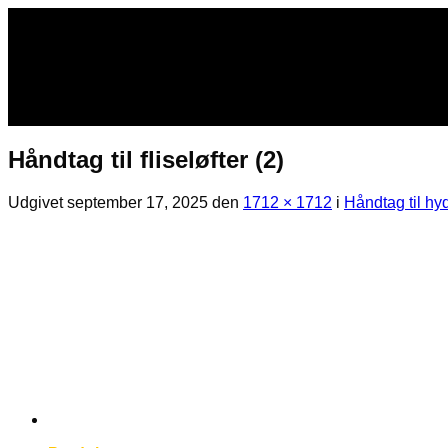
Fortsæt
til
indhold
Håndtag til fliseløfter (2)
Udgivet
september 17, 2025
den
1712 × 1712
i
Håndtag til hyd