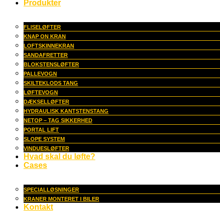
Produkter
FLISELØFTER
KNAP ON KRAN
LOFTSKINNEKRAN
SANDAFRETTER
BLOKSTENSLØFTER
PALLEVOGN
SKILTEKLODS TANG
LØFTEVOGN
DÆKSELLØFTER
HYDRAULISK KANTSTENSTANG
NETOP – TAG SIKKERHED
PORTAL LIFT
SLOPE SYSTEM
VINDUESLØFTER
Hvad skal du løfte?
Cases
SPECIALLØSNINGER
KRANER MONTERET I BILER
Kontakt