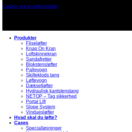
Cookie- og privatlivspolitik
Produkter
Fliseløfter
Knap On Kran
Loftskinnekran
Sandafretter
Blokstensløfter
Pallevogn
Skilteklods tang
Løftevogn
Dækselløfter
Hydraulisk kantstenstang
NETOP – Tag sikkerhed
Portal Lift
Slope System
Vinduesløfter
Hvad skal du løfte?
Cases
Specialløsninger