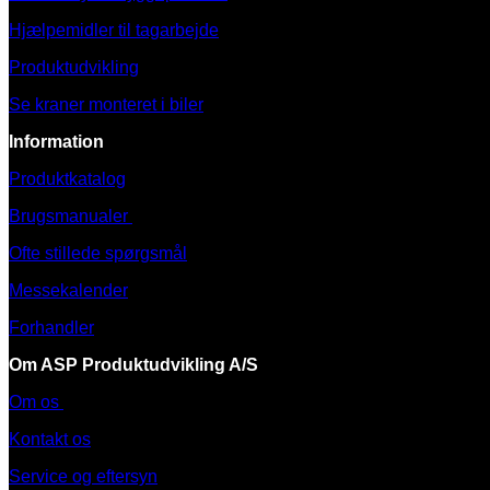
Hjælpemidler til tagarbejde
Produktudvikling
Se kraner monteret i biler
Information
Produktkatalog
Brugsmanualer
Ofte stillede spørgsmål
Messekalender
Forhandler
Om ASP Produktudvikling A/S
Om os
Kontakt os
Service og eftersyn