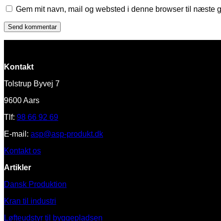
Gem mit navn, mail og websted i denne browser til næste 
Kontakt
Tolstrup Byvej 7
9600 Aars
Tlf:
98 66 92 69
E-mail:
asp@asp-produkt.dk
Kontakt os
Artikler
Dansk Produktion
Kran til industri
Løfteudstyr til byggepladsen