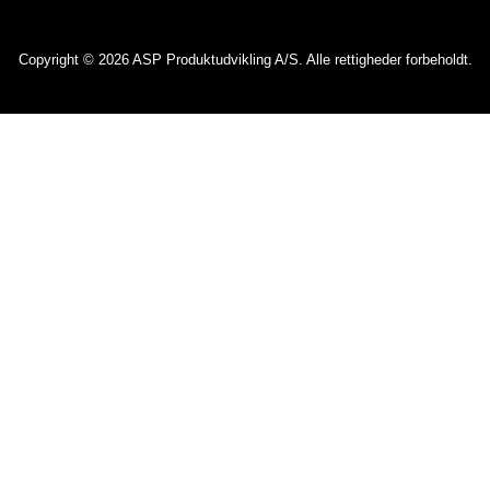
Copyright © 2026 ASP Produktudvikling A/S. Alle rettigheder forbeholdt.