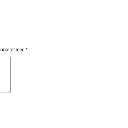
markeret med
*