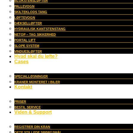
BLOKSTENSLØFTER
PALLEVOGN
SKILTEKLODS TANG
LØFTEVOGN
DÆKSELLØFTER
HYDRAULISK KANTSTENSTANG
NETOP – TAG SIKKERHED
PORTAL LIFT
SLOPE SYSTEM
VINDUESLØFTER
Hvad skal du løfte?
Cases
SPECIALLØSNINGER
KRANER MONTERET I BILER
Kontakt
PRISER
BESTIL SERVICE
Viden & Support
REGISTRER DIN KRAN
OFTE STILLEDE SPØRGSMÅL