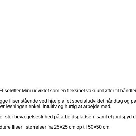
Fliseløfter Mini udviklet som en fleksibel vakuumløfter til håndt
gge fliser stående ved hjælp af et specialudviklet håndtag og p
ør løsningen enkel, intuitiv og hurtig at arbejde med.
 stor bevægelsesfrihed på arbejdspladsen, samt et jordspyd der 
dtere fliser i størrelser fra 25×25 cm op til 50×50 cm.