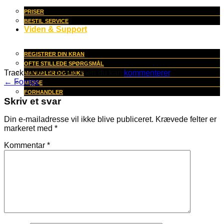
PRISER
BESTIL SERVICE
Viden & Support
REGISTRER DIN KRAN
OFTE STILLEDE SPØRGSMÅL
Trackbacks er lukket, men du kan
kommenterer
.
MANUALER OG LINKS
←
Forrige
MESSE
FORHANDLER
Skriv et svar
Din e-mailadresse vil ikke blive publiceret.
Krævede felter er
markeret med
*
Kommentar
*