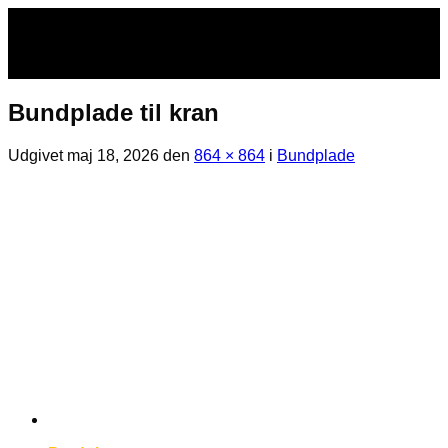
Fortsæt
til
indhold
Bundplade til kran
Udgivet
maj 18, 2026
den
864 × 864
i
Bundplade