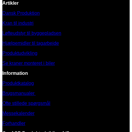
Artikler
Dansk Produktion
Kran til industri
Løfteudstyr til byggepladsen
Hjælpemidler til tagarbejde
Produktudvikling
Se kraner monteret i biler
Information
Produktkatalog
Brugsmanualer
Ofte stillede spørgsmål
Messekalender
Forhandler