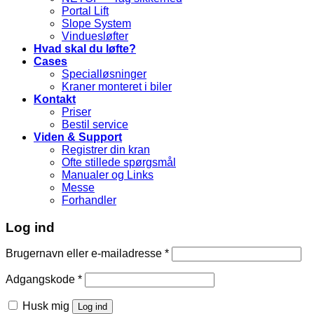
Portal Lift
Slope System
Vinduesløfter
Hvad skal du løfte?
Cases
Specialløsninger
Kraner monteret i biler
Kontakt
Priser
Bestil service
Viden & Support
Registrer din kran
Ofte stillede spørgsmål
Manualer og Links
Messe
Forhandler
Log ind
Brugernavn eller e-mailadresse
*
Adgangskode
*
Husk mig
Log ind