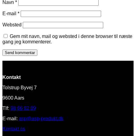
Navn
*
E-mail
*
Websted
Gem mit navn, mail og websted i denne browser til næste
gang jeg kommenterer.
Kontakt
Tolstrup Byvej 7
9600 Aars
Tlf:
98 66 92 69
E-mail:
asp@asp-produkt.dk
Kontakt os