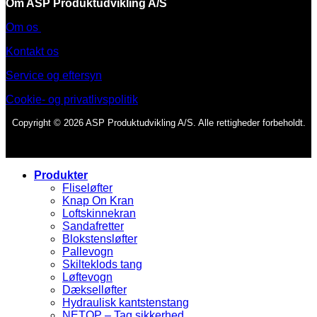
Om ASP Produktudvikling A/S
Om os
Kontakt os
Service og eftersyn
Cookie- og privatlivspolitik
Copyright © 2026 ASP Produktudvikling A/S. Alle rettigheder forbeholdt.
Produkter
Fliseløfter
Knap On Kran
Loftskinnekran
Sandafretter
Blokstensløfter
Pallevogn
Skilteklods tang
Løftevogn
Dækselløfter
Hydraulisk kantstenstang
NETOP – Tag sikkerhed