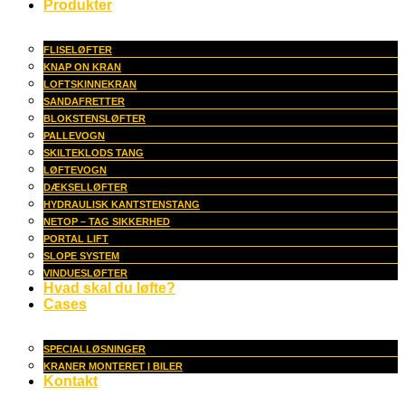
Produkter
FLISELØFTER
KNAP ON KRAN
LOFTSKINNEKRAN
SANDAFRETTER
BLOKSTENSLØFTER
PALLEVOGN
SKILTEKLODS TANG
LØFTEVOGN
DÆKSELLØFTER
HYDRAULISK KANTSTENSTANG
NETOP – TAG SIKKERHED
PORTAL LIFT
SLOPE SYSTEM
VINDUESLØFTER
Hvad skal du løfte?
Cases
SPECIALLØSNINGER
KRANER MONTERET I BILER
Kontakt