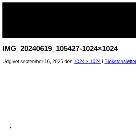
Fortsæt
til
indhold
IMG_20240619_105427-1024×1024
Udgivet
september 16, 2025
den
1024 × 1024
i
Blokstensløfte