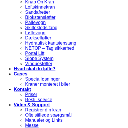
Knap On Kran
Loftskinnekran
Sandafretter
Blokstensløfter
Pallevogn
Skilteklods tang
Løftevogn
Dækselløfter
Hydraulisk kantstenstang
NETOP – Tag sikkerhed
Portal Lift
Slope System
Vinduesløfter
Hvad skal du løfte?
Cases
Specialløsninger
Kraner monteret i biler
Kontakt
Priser
Bestil service
Viden & Support
Registrer din kran
Ofte stillede spørgsmål
Manualer og Links
Messe