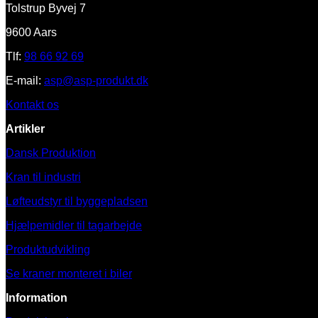
Tolstrup Byvej 7
9600 Aars
Tlf:
98 66 92 69
E-mail:
asp@asp-produkt.dk
Kontakt os
Artikler
Dansk Produktion
Kran til industri
Løfteudstyr til byggepladsen
Hjælpemidler til tagarbejde
Produktudvikling
Se kraner monteret i biler
Information