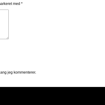
markeret med
*
gang jeg kommenterer.