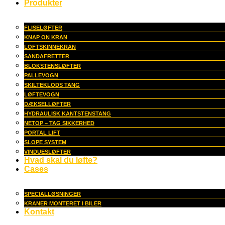
Produkter
FLISELØFTER
KNAP ON KRAN
LOFTSKINNEKRAN
SANDAFRETTER
BLOKSTENSLØFTER
PALLEVOGN
SKILTEKLODS TANG
LØFTEVOGN
DÆKSELLØFTER
HYDRAULISK KANTSTENSTANG
NETOP – TAG SIKKERHED
PORTAL LIFT
SLOPE SYSTEM
VINDUESLØFTER
Hvad skal du løfte?
Cases
SPECIALLØSNINGER
KRANER MONTERET I BILER
Kontakt