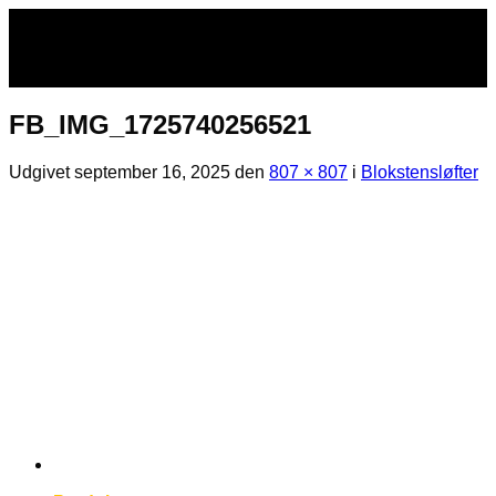
Fortsæt
til
indhold
FB_IMG_1725740256521
Udgivet
september 16, 2025
den
807 × 807
i
Blokstensløfter