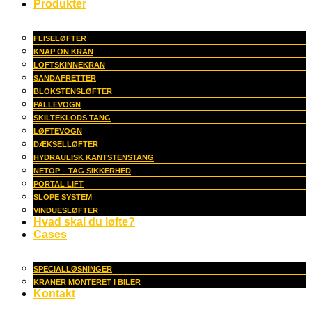
Produkter
FLISELØFTER
KNAP ON KRAN
LOFTSKINNEKRAN
SANDAFRETTER
BLOKSTENSLØFTER
PALLEVOGN
SKILTEKLODS TANG
LØFTEVOGN
DÆKSELLØFTER
HYDRAULISK KANTSTENSTANG
NETOP – TAG SIKKERHED
PORTAL LIFT
SLOPE SYSTEM
VINDUESLØFTER
Hvad skal du løfte?
Cases
SPECIALLØSNINGER
KRANER MONTERET I BILER
Kontakt