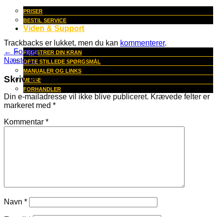
PRISER
BESTIL SERVICE
Viden & Support
Trackbacks er lukket, men du kan
kommenterer
.
←
Forrige
REGISTRER DIN KRAN
Næste
→
OFTE STILLEDE SPØRGSMÅL
MANUALER OG LINKS
Skriv et svar
MESSE
FORHANDLER
Din e-mailadresse vil ikke blive publiceret.
Krævede felter er
markeret med
*
Kommentar
*
Navn
*