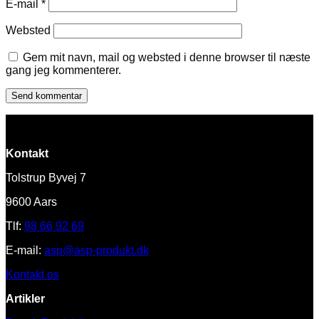
E-mail
*
Websted
Gem mit navn, mail og websted i denne browser til næste
gang jeg kommenterer.
Kontakt
Tolstrup Byvej 7
9600 Aars
Tlf:
98 66 92 69
E-mail:
asp@asp-produkt.dk
Kontakt os
Artikler