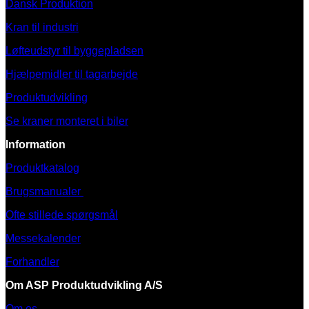
Dansk Produktion
Kran til industri
Løfteudstyr til byggepladsen
Hjælpemidler til tagarbejde
Produktudvikling
Se kraner monteret i biler
Information
Produktkatalog
Brugsmanualer
Ofte stillede spørgsmål
Messekalender
Forhandler
Om ASP Produktudvikling A/S
Om os