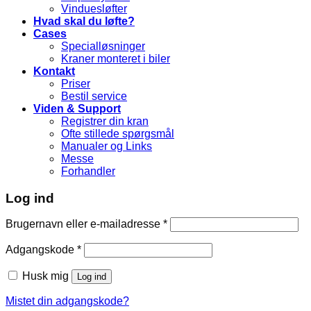
Vinduesløfter
Hvad skal du løfte?
Cases
Specialløsninger
Kraner monteret i biler
Kontakt
Priser
Bestil service
Viden & Support
Registrer din kran
Ofte stillede spørgsmål
Manualer og Links
Messe
Forhandler
Log ind
Brugernavn eller e-mailadresse
*
Adgangskode
*
Husk mig
Log ind
Mistet din adgangskode?