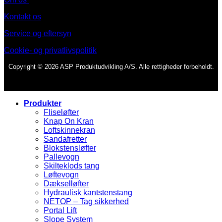
Kontakt os
Service og eftersyn
Cookie- og privatlivspolitik
Copyright © 2026 ASP Produktudvikling A/S. Alle rettigheder forbeholdt.
Produkter
Fliseløfter
Knap On Kran
Loftskinnekran
Sandafretter
Blokstensløfter
Pallevogn
Skilteklods tang
Løftevogn
Dækselløfter
Hydraulisk kantstenstang
NETOP – Tag sikkerhed
Portal Lift
Slope System