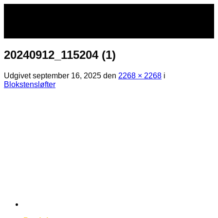
Fortsæt
til
indhold
20240912_115204 (1)
Udgivet
september 16, 2025
den
2268 × 2268
i
Blokstensløfter