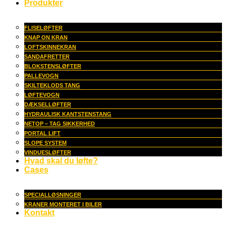
Produkter
FLISELØFTER
KNAP ON KRAN
LOFTSKINNEKRAN
SANDAFRETTER
BLOKSTENSLØFTER
PALLEVOGN
SKILTEKLODS TANG
LØFTEVOGN
DÆKSELLØFTER
HYDRAULISK KANTSTENSTANG
NETOP – TAG SIKKERHED
PORTAL LIFT
SLOPE SYSTEM
VINDUESLØFTER
Hvad skal du løfte?
Cases
SPECIALLØSNINGER
KRANER MONTERET I BILER
Kontakt