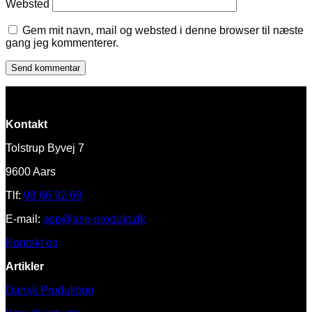
Websted
Gem mit navn, mail og websted i denne browser til næste
gang jeg kommenterer.
Kontakt
Tolstrup Byvej 7
9600 Aars
Tlf:
98 66 92 69
E-mail:
asp@asp-produkt.dk
Kontakt os
Artikler
Dansk Produktion