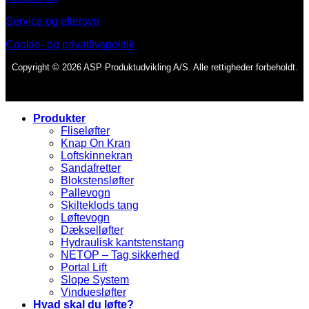
Service og eftersyn
Cookie- og privatlivspolitik
Copyright © 2026 ASP Produktudvikling A/S. Alle rettigheder forbeholdt.
Produkter
Fliseløfter
Knap On Kran
Loftskinnekran
Sandafretter
Blokstensløfter
Pallevogn
Skilteklods tang
Løftevogn
Dækselløfter
Hydraulisk kantstenstang
NETOP – Tag sikkerhed
Portal Lift
Slope System
Vinduesløfter
Hvad skal du løfte?