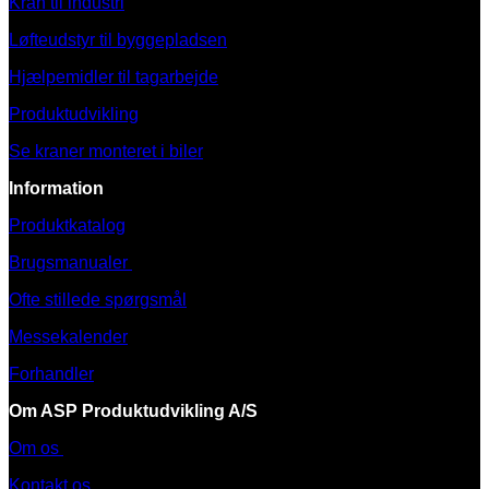
Kran til industri
Løfteudstyr til byggepladsen
Hjælpemidler til tagarbejde
Produktudvikling
Se kraner monteret i biler
Information
Produktkatalog
Brugsmanualer
Ofte stillede spørgsmål
Messekalender
Forhandler
Om ASP Produktudvikling A/S
Om os
Kontakt os