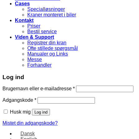
Cases
Specialløsninger
Kraner monteret i biler
Kontakt
Priser
Bestil service
Viden & Support
Registrer din kran
Ofte stillede spørgsmål
Manualer og Links
Messe
Forhandler
Log ind
Brugernavn eller e-mailadresse
*
Adgangskode
*
Husk mig
Log ind
Mistet din adgangskode?
Dansk