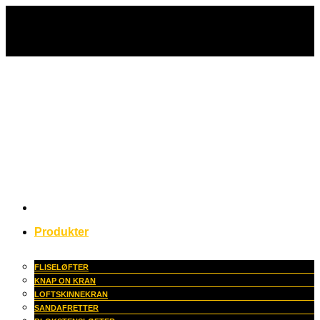
Fortsæt
til
indhold
Produkter
FLISELØFTER
KNAP ON KRAN
LOFTSKINNEKRAN
SANDAFRETTER