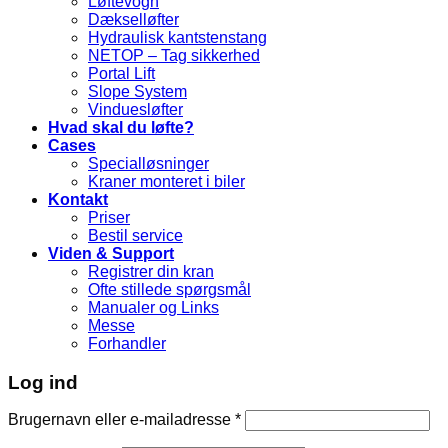
Løftevogn
Dækselløfter
Hydraulisk kantstenstang
NETOP – Tag sikkerhed
Portal Lift
Slope System
Vinduesløfter
Hvad skal du løfte?
Cases
Specialløsninger
Kraner monteret i biler
Kontakt
Priser
Bestil service
Viden & Support
Registrer din kran
Ofte stillede spørgsmål
Manualer og Links
Messe
Forhandler
Log ind
Brugernavn eller e-mailadresse
*