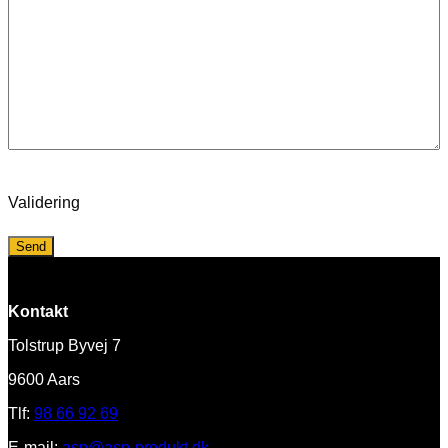
Validering
Kontakt
Tolstrup Byvej 7
9600 Aars
Tlf:
98 66 92 69
E-mail:
asp@asp-produkt.dk