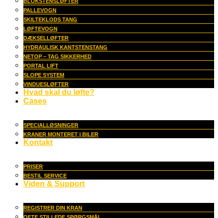
BLOKSTENSLØFTER
PALLEVOGN
SKILTEKLODS TANG
LØFTEVOGN
DÆKSELLØFTER
HYDRAULISK KANTSTENSTANG
NETOP – TAG SIKKERHED
PORTAL LIFT
SLOPE SYSTEM
VINDUESLØFTER
Hvad skal du løfte?
Cases
SPECIALLØSNINGER
KRANER MONTERET I BILER
Kontakt
PRISER
BESTIL SERVICE
Viden & Support
REGISTRER DIN KRAN
OFTE STILLEDE SPØRGSMÅL