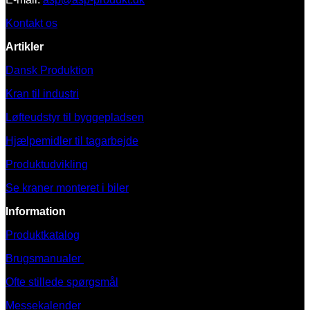
Kontakt os
Artikler
Dansk Produktion
Kran til industri
Løfteudstyr til byggepladsen
Hjælpemidler til tagarbejde
Produktudvikling
Se kraner monteret i biler
Information
Produktkatalog
Brugsmanualer
Ofte stillede spørgsmål
Messekalender