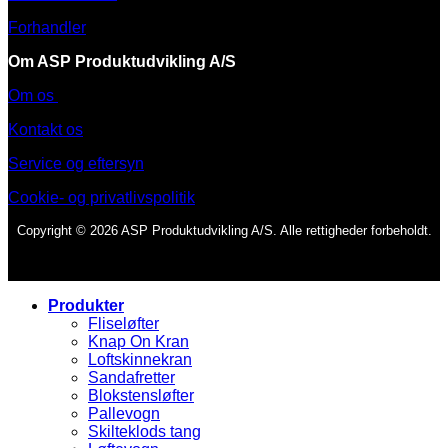
Forhandler
Om ASP Produktudvikling A/S
Om os
Kontakt os
Service og eftersyn
Cookie- og privatlivspolitik
Copyright © 2026 ASP Produktudvikling A/S. Alle rettigheder forbeholdt.
Produkter
Fliseløfter
Knap On Kran
Loftskinnekran
Sandafretter
Blokstensløfter
Pallevogn
Skilteklods tang