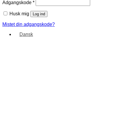
Adgangskode
*
Husk mig
Log ind
Mistet din adgangskode?
Dansk