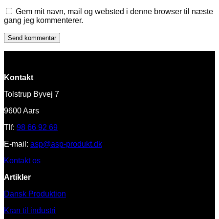
Gem mit navn, mail og websted i denne browser til næste
gang jeg kommenterer.
Kontakt
Tolstrup Byvej 7
9600 Aars
Tlf:
98 66 92 69
E-mail:
asp@asp-produkt.dk
Kontakt os
Artikler
Dansk Produktion
Kran til industri