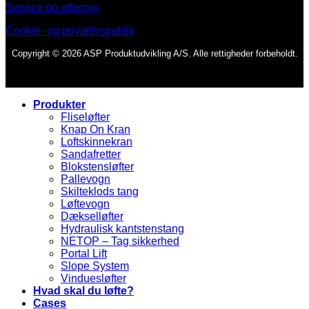
Service og eftersyn
Cookie- og privatlivspolitik
Copyright © 2026 ASP Produktudvikling A/S. Alle rettigheder forbeholdt.
Produkter
Fliseløfter
Knap On Kran
Loftskinnekran
Sandafretter
Blokstensløfter
Pallevogn
Skilteklods tang
Løftevogn
Dækselløfter
Hydraulisk kantstenstang
NETOP – Tag sikkerhed
Portal Lift
Slope System
Vinduesløfter
Hvad skal du løfte?
Cases