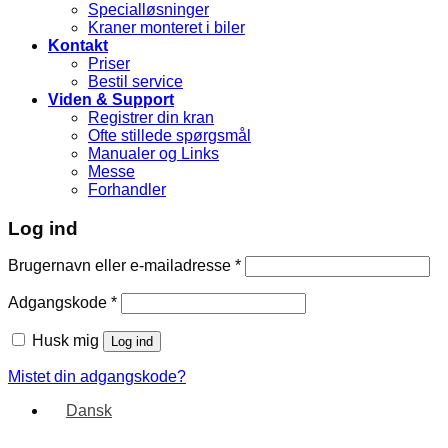
Specialløsninger
Kraner monteret i biler
Kontakt
Priser
Bestil service
Viden & Support
Registrer din kran
Ofte stillede spørgsmål
Manualer og Links
Messe
Forhandler
Log ind
Brugernavn eller e-mailadresse
*
Adgangskode
*
Husk mig
Log ind
Mistet din adgangskode?
Dansk