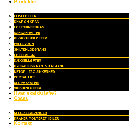
Produkter
FLISELØFTER
KNAP ON KRAN
LOFTSKINNEKRAN
SANDAFRETTER
BLOKSTENSLØFTER
PALLEVOGN
SKILTEKLODS TANG
LØFTEVOGN
DÆKSELLØFTER
HYDRAULISK KANTSTENSTANG
NETOP – TAG SIKKERHED
PORTAL LIFT
SLOPE SYSTEM
VINDUESLØFTER
Hvad skal du løfte?
Cases
SPECIALLØSNINGER
KRANER MONTERET I BILER
Kontakt