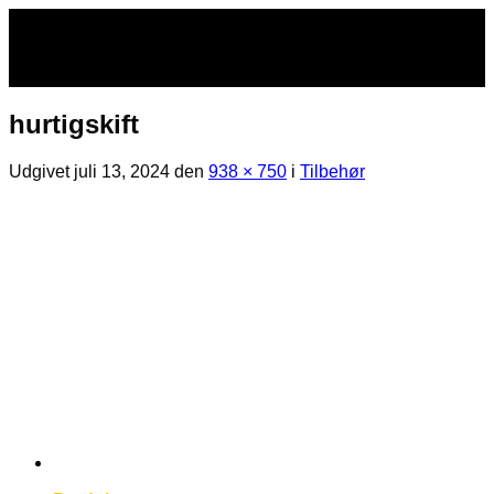
Fortsæt
til
indhold
hurtigskift
Udgivet
juli 13, 2024
den
938 × 750
i
Tilbehør