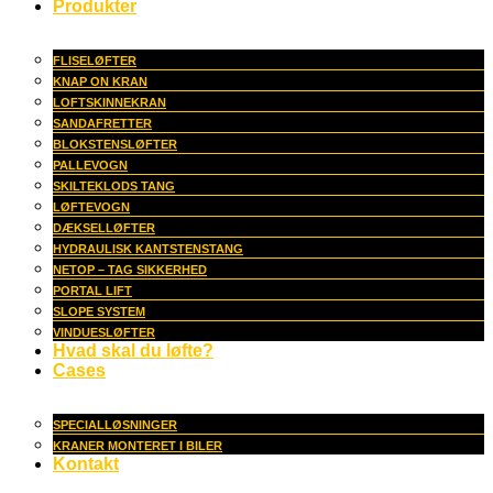
Produkter
FLISELØFTER
KNAP ON KRAN
LOFTSKINNEKRAN
SANDAFRETTER
BLOKSTENSLØFTER
PALLEVOGN
SKILTEKLODS TANG
LØFTEVOGN
DÆKSELLØFTER
HYDRAULISK KANTSTENSTANG
NETOP – TAG SIKKERHED
PORTAL LIFT
SLOPE SYSTEM
VINDUESLØFTER
Hvad skal du løfte?
Cases
SPECIALLØSNINGER
KRANER MONTERET I BILER
Kontakt