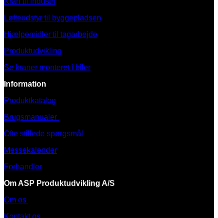
Kran til industri
Løfteudstyr til byggepladsen
Hjælpemidler til tagarbejde
Produktudvikling
Se kraner monteret i biler
Information
Produktkatalog
Brugsmanualer
Ofte stillede spørgsmål
Messekalender
Forhandler
Om ASP Produktudvikling A/S
Om os
Kontakt os