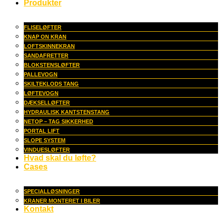
Produkter
FLISELØFTER
KNAP ON KRAN
LOFTSKINNEKRAN
SANDAFRETTER
BLOKSTENSLØFTER
PALLEVOGN
SKILTEKLODS TANG
LØFTEVOGN
DÆKSELLØFTER
HYDRAULISK KANTSTENSTANG
NETOP – TAG SIKKERHED
PORTAL LIFT
SLOPE SYSTEM
VINDUESLØFTER
Hvad skal du løfte?
Cases
SPECIALLØSNINGER
KRANER MONTERET I BILER
Kontakt