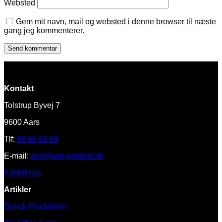
Websted
Gem mit navn, mail og websted i denne browser til næste
gang jeg kommenterer.
Kontakt
Tolstrup Byvej 7
9600 Aars
Tlf:
98 66 92 69
E-mail:
asp@asp-produkt.dk
Kontakt os
Artikler
Dansk Produktion