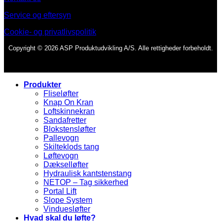
Service og eftersyn
Cookie- og privatlivspolitik
Copyright © 2026 ASP Produktudvikling A/S. Alle rettigheder forbeholdt.
Produkter
Fliseløfter
Knap On Kran
Loftskinnekran
Sandafretter
Blokstensløfter
Pallevogn
Skilteklods tang
Løftevogn
Dækselløfter
Hydraulisk kantstenstang
NETOP – Tag sikkerhed
Portal Lift
Slope System
Vinduesløfter
Hvad skal du løfte?