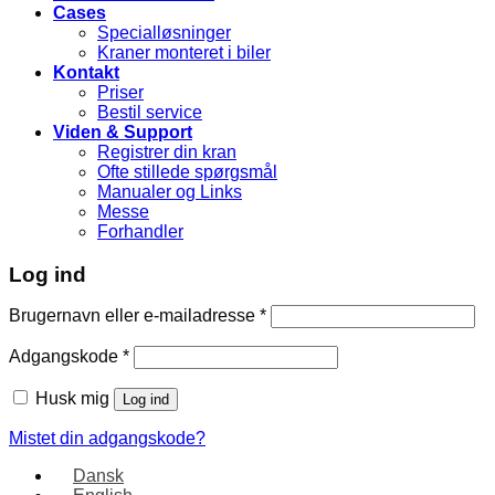
Cases
Specialløsninger
Kraner monteret i biler
Kontakt
Priser
Bestil service
Viden & Support
Registrer din kran
Ofte stillede spørgsmål
Manualer og Links
Messe
Forhandler
Log ind
Brugernavn eller e-mailadresse
*
Adgangskode
*
Husk mig
Log ind
Mistet din adgangskode?
Dansk