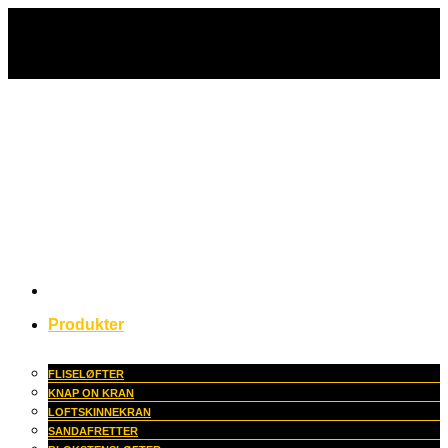
Fortsæt
til
indhold
Produkter
FLISELØFTER
KNAP ON KRAN
LOFTSKINNEKRAN
SANDAFRETTER