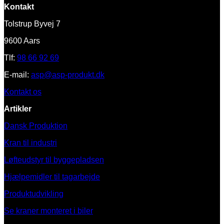
Kontakt
Tolstrup Byvej 7
9600 Aars
Tlf:
98 66 92 69
E-mail:
asp@asp-produkt.dk
Kontakt os
Artikler
Dansk Produktion
Kran til industri
Løfteudstyr til byggepladsen
Hjælpemidler til tagarbejde
Produktudvikling
Se kraner monteret i biler