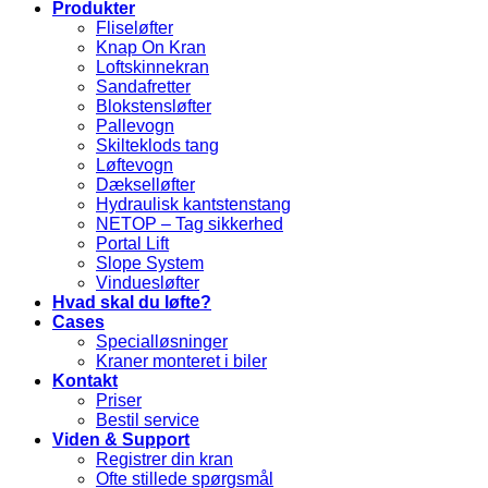
Produkter
Fliseløfter
Knap On Kran
Loftskinnekran
Sandafretter
Blokstensløfter
Pallevogn
Skilteklods tang
Løftevogn
Dækselløfter
Hydraulisk kantstenstang
NETOP – Tag sikkerhed
Portal Lift
Slope System
Vinduesløfter
Hvad skal du løfte?
Cases
Specialløsninger
Kraner monteret i biler
Kontakt
Priser
Bestil service
Viden & Support
Registrer din kran
Ofte stillede spørgsmål