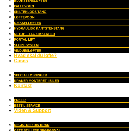
BLOKSTENSLØFTER
PALLEVOGN
SKILTEKLODS TANG
LØFTEVOGN
DÆKSELLØFTER
HYDRAULISK KANTSTENSTANG
NETOP – TAG SIKKERHED
PORTAL LIFT
SLOPE SYSTEM
VINDUESLØFTER
Hvad skal du løfte?
Cases
SPECIALLØSNINGER
KRANER MONTERET I BILER
Kontakt
PRISER
BESTIL SERVICE
Viden & Support
REGISTRER DIN KRAN
OFTE STILLEDE SPØRGSMÅL