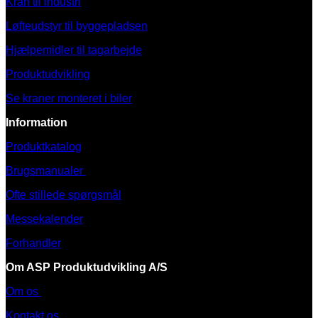
Kran til industri
Løfteudstyr til byggepladsen
Hjælpemidler til tagarbejde
Produktudvikling
Se kraner monteret i biler
Information
Produktkatalog
Brugsmanualer
Ofte stillede spørgsmål
Messekalender
Forhandler
Om ASP Produktudvikling A/S
Om os
Kontakt os