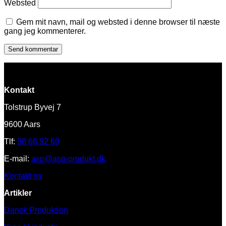
Websted
Gem mit navn, mail og websted i denne browser til næste
gang jeg kommenterer.
Kontakt
Tolstrup Byvej 7
9600 Aars
Tlf:
98 66 92 69
E-mail:
asp@asp-produkt.dk
Kontakt os
Artikler
Dansk Produktion