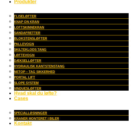
Produkter
FLISELØFTER
KNAP ON KRAN
LOFTSKINNEKRAN
SANDAFRETTER
BLOKSTENSLØFTER
PALLEVOGN
SKILTEKLODS TANG
LØFTEVOGN
DÆKSELLØFTER
HYDRAULISK KANTSTENSTANG
NETOP – TAG SIKKERHED
PORTAL LIFT
SLOPE SYSTEM
VINDUESLØFTER
Hvad skal du løfte?
Cases
SPECIALLØSNINGER
KRANER MONTERET I BILER
Kontakt