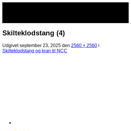
Fortsæt
til
indhold
Skilteklodstang (4)
Udgivet
september 23, 2025
den
2560 × 2560
i
Skilteklodstang og kran til NCC