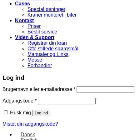
Cases
Specialløsninger
Kraner monteret i biler
Kontakt
Priser
Bestil service
Viden & Support
Registrer din kran
Ofte stillede spørgsmål
Manualer og Links
Messe
Forhandler
Log ind
Brugernavn eller e-mailadresse
*
Adgangskode
*
Husk mig
Log ind
Mistet din adgangskode?
Dansk