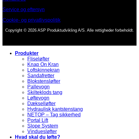
Service og eftersyn
Cookie- og privatlivspolitik
Copyright © 2026 ASP Produktudvikling A/S. Alle rettigheder forbeholdt.
Produkter
Fliseløfter
Knap On Kran
Loftskinnekran
Sandafretter
Blokstensløfter
Pallevogn
Skilteklods tang
Løftevogn
Dækselløfter
Hydraulisk kantstenstang
NETOP – Tag sikkerhed
Portal Lift
Slope System
Vinduesløfter
Hvad skal du løfte?