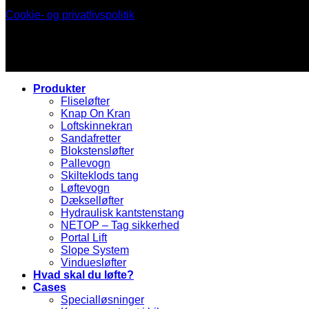
Cookie- og privatlivspolitik
Produkter
Fliseløfter
Knap On Kran
Loftskinnekran
Sandafretter
Blokstensløfter
Pallevogn
Skilteklods tang
Løftevogn
Dækselløfter
Hydraulisk kantstenstang
NETOP – Tag sikkerhed
Portal Lift
Slope System
Vinduesløfter
Hvad skal du løfte?
Cases
Specialløsninger