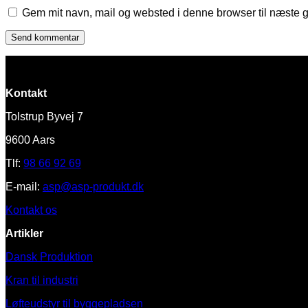
Gem mit navn, mail og websted i denne browser til næste 
Kontakt
Tolstrup Byvej 7
9600 Aars
Tlf:
98 66 92 69
E-mail:
asp@asp-produkt.dk
Kontakt os
Artikler
Dansk Produktion
Kran til industri
Løfteudstyr til byggepladsen