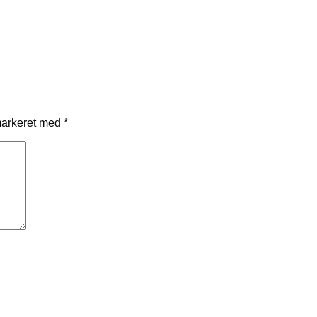
markeret med
*