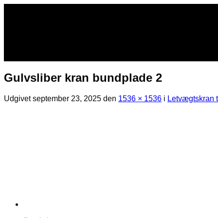
Fortsæt
til
indhold
Gulvsliber kran bundplade 2
Udgivet
september 23, 2025
den
1536 × 1536
i
Letvægtskran ti