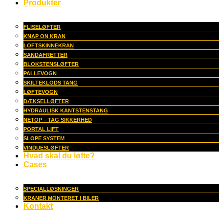
Produkter
FLISELØFTER
KNAP ON KRAN
LOFTSKINNEKRAN
SANDAFRETTER
BLOKSTENSLØFTER
PALLEVOGN
SKILTEKLODS TANG
LØFTEVOGN
DÆKSELLØFTER
HYDRAULISK KANTSTENSTANG
NETOP – TAG SIKKERHED
PORTAL LIFT
SLOPE SYSTEM
VINDUESLØFTER
Hvad skal du løfte?
Cases
SPECIALLØSNINGER
KRANER MONTERET I BILER
Kontakt