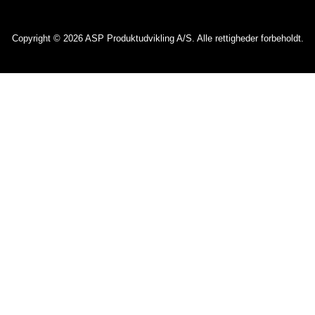
Copyright © 2026 ASP Produktudvikling A/S. Alle rettigheder forbeholdt.