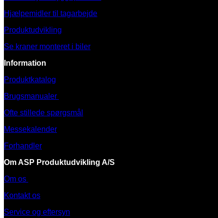
Hjælpemidler til tagarbejde
Produktudvikling
Se kraner monteret i biler
Information
Produktkatalog
Brugsmanualer
Ofte stillede spørgsmål
Messekalender
Forhandler
Om ASP Produktudvikling A/S
Om os
Kontakt os
Service og eftersyn