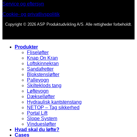
Service og eftersyn
Cookie- og privatlivspolitik
Copyright © 2026 ASP Produktudvikling A/S. Alle rettigheder forbeholdt.
Produkter
Fliseløfter
Knap On Kran
Loftskinnekran
Sandafretter
Blokstensløfter
Pallevogn
Skilteklods tang
Løftevogn
Dækselløfter
Hydraulisk kantstenstang
NETOP – Tag sikkerhed
Portal Lift
Slope System
Vinduesløfter
Hvad skal du løfte?
Cases