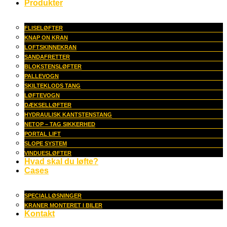
Produkter
FLISELØFTER
KNAP ON KRAN
LOFTSKINNEKRAN
SANDAFRETTER
BLOKSTENSLØFTER
PALLEVOGN
SKILTEKLODS TANG
LØFTEVOGN
DÆKSELLØFTER
HYDRAULISK KANTSTENSTANG
NETOP – TAG SIKKERHED
PORTAL LIFT
SLOPE SYSTEM
VINDUESLØFTER
Hvad skal du løfte?
Cases
SPECIALLØSNINGER
KRANER MONTERET I BILER
Kontakt