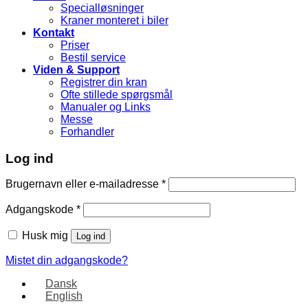
Specialløsninger
Kraner monteret i biler
Kontakt
Priser
Bestil service
Viden & Support
Registrer din kran
Ofte stillede spørgsmål
Manualer og Links
Messe
Forhandler
Log ind
Brugernavn eller e-mailadresse
*
Adgangskode
*
Husk mig
Log ind
Mistet din adgangskode?
Dansk
English