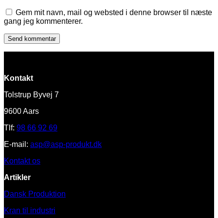
Gem mit navn, mail og websted i denne browser til næste
gang jeg kommenterer.
Kontakt
Tolstrup Byvej 7
9600 Aars
Tlf:
98 66 92 69
E-mail:
asp@asp-produkt.dk
Kontakt os
Artikler
Dansk Produktion
Kran til industri