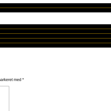
markeret med
*