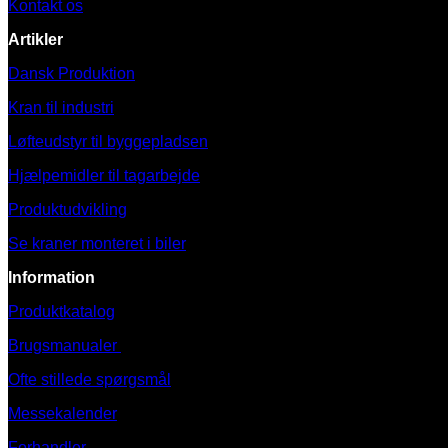
Kontakt os
Artikler
Dansk Produktion
Kran til industri
Løfteudstyr til byggepladsen
Hjælpemidler til tagarbejde
Produktudvikling
Se kraner monteret i biler
Information
Produktkatalog
Brugsmanualer
Ofte stillede spørgsmål
Messekalender
Forhandler