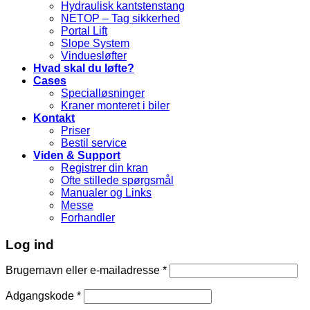
Hydraulisk kantstenstang
NETOP – Tag sikkerhed
Portal Lift
Slope System
Vinduesløfter
Hvad skal du løfte?
Cases
Specialløsninger
Kraner monteret i biler
Kontakt
Priser
Bestil service
Viden & Support
Registrer din kran
Ofte stillede spørgsmål
Manualer og Links
Messe
Forhandler
Log ind
Brugernavn eller e-mailadresse
*
Adgangskode
*