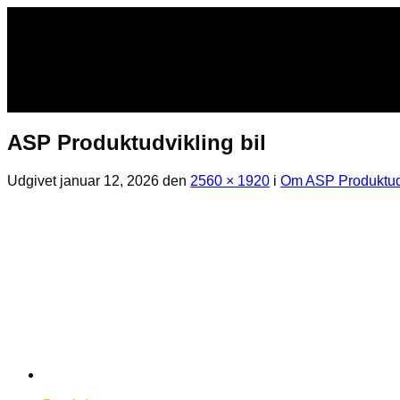
Fortsæt
til
indhold
ASP Produktudvikling bil
Udgivet
januar 12, 2026
den
2560 × 1920
i
Om ASP Produktud