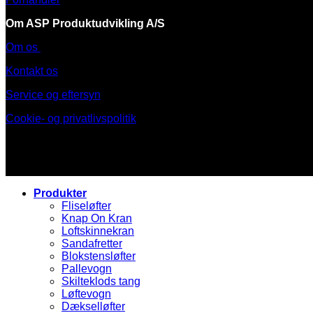
Om ASP Produktudvikling A/S
Om os
Kontakt os
Service og eftersyn
Cookie- og privatlivspolitik
Produkter
Fliseløfter
Knap On Kran
Loftskinnekran
Sandafretter
Blokstensløfter
Pallevogn
Skilteklods tang
Løftevogn
Dækselløfter