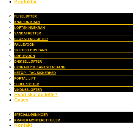
Produkter
FLISELØFTER
KNAP ON KRAN
LOFTSKINNEKRAN
SANDAFRETTER
BLOKSTENSLØFTER
PALLEVOGN
SKILTEKLODS TANG
LØFTEVOGN
DÆKSELLØFTER
HYDRAULISK KANTSTENSTANG
NETOP – TAG SIKKERHED
PORTAL LIFT
SLOPE SYSTEM
VINDUESLØFTER
Hvad skal du løfte?
Cases
SPECIALLØSNINGER
KRANER MONTERET I BILER
Kontakt