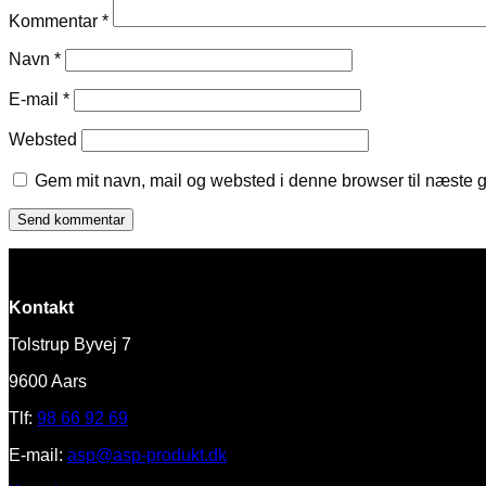
Kommentar
*
Navn
*
E-mail
*
Websted
Gem mit navn, mail og websted i denne browser til næste 
Kontakt
Tolstrup Byvej 7
9600 Aars
Tlf:
98 66 92 69
E-mail:
asp@asp-produkt.dk