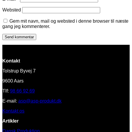
Websted
Gem mit navn, mail og websted i denne browser til næste
gang jeg kommenterer.
Kontakt
Tolstrup Byvej 7
9600 Aars
Tlf:
98 66 92 69
E-mail:
asp@asp-produkt.dk
Kontakt os
Artikler
Dansk Produktion