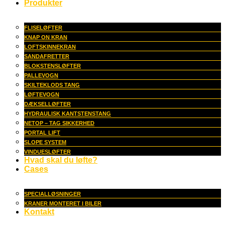
Produkter
FLISELØFTER
KNAP ON KRAN
LOFTSKINNEKRAN
SANDAFRETTER
BLOKSTENSLØFTER
PALLEVOGN
SKILTEKLODS TANG
LØFTEVOGN
DÆKSELLØFTER
HYDRAULISK KANTSTENSTANG
NETOP – TAG SIKKERHED
PORTAL LIFT
SLOPE SYSTEM
VINDUESLØFTER
Hvad skal du løfte?
Cases
SPECIALLØSNINGER
KRANER MONTERET I BILER
Kontakt