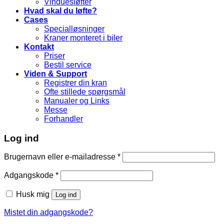
Vinduesløfter
Hvad skal du løfte?
Cases
Specialløsninger
Kraner monteret i biler
Kontakt
Priser
Bestil service
Viden & Support
Registrer din kran
Ofte stillede spørgsmål
Manualer og Links
Messe
Forhandler
Log ind
Brugernavn eller e-mailadresse
*
Adgangskode
*
Husk mig
Log ind
Mistet din adgangskode?