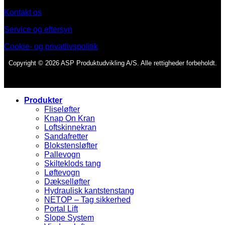
Kontakt os
Service og eftersyn
Cookie- og privatlivspolitik
Copyright © 2026 ASP Produktudvikling A/S. Alle rettigheder forbeholdt.
Produkter
Fliseløfter
Knap On Kran
Loftskinnekran
Sandafretter
Blokstensløfter
Pallevogn
Skilteklods tang
Løftevogn
Dækselløfter
Hydraulisk kantstenstang
NETOP – Tag sikkerhed
Portal Lift
Slope System