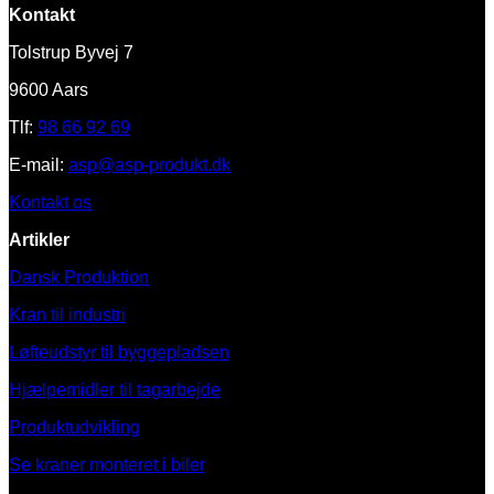
Kontakt
Tolstrup Byvej 7
9600 Aars
Tlf:
98 66 92 69
E-mail:
asp@asp-produkt.dk
Kontakt os
Artikler
Dansk Produktion
Kran til industri
Løfteudstyr til byggepladsen
Hjælpemidler til tagarbejde
Produktudvikling
Se kraner monteret i biler