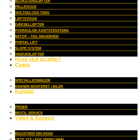
BLOKSTENSLØFTER
PALLEVOGN
SKILTEKLODS TANG
LØFTEVOGN
DÆKSELLØFTER
HYDRAULISK KANTSTENSTANG
NETOP – TAG SIKKERHED
PORTAL LIFT
SLOPE SYSTEM
VINDUESLØFTER
Hvad skal du løfte?
Cases
SPECIALLØSNINGER
KRANER MONTERET I BILER
Kontakt
PRISER
BESTIL SERVICE
Viden & Support
REGISTRER DIN KRAN
OFTE STILLEDE SPØRGSMÅL