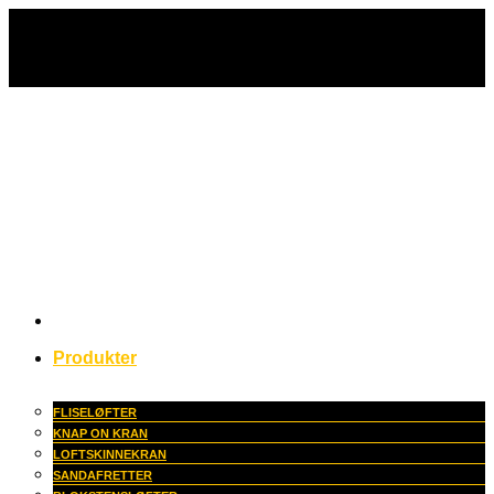
Fortsæt
til
indhold
Produkter
FLISELØFTER
KNAP ON KRAN
LOFTSKINNEKRAN
SANDAFRETTER