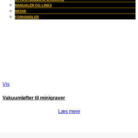
MANUALER OG LINKS
MESSE
FORHANDLER
Vis
Vakuumløfter til minigraver
Læs mere