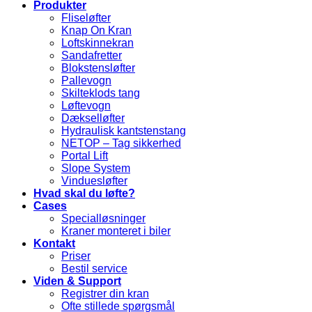
Produkter
Fliseløfter
Knap On Kran
Loftskinnekran
Sandafretter
Blokstensløfter
Pallevogn
Skilteklods tang
Løftevogn
Dækselløfter
Hydraulisk kantstenstang
NETOP – Tag sikkerhed
Portal Lift
Slope System
Vinduesløfter
Hvad skal du løfte?
Cases
Specialløsninger
Kraner monteret i biler
Kontakt
Priser
Bestil service
Viden & Support
Registrer din kran
Ofte stillede spørgsmål