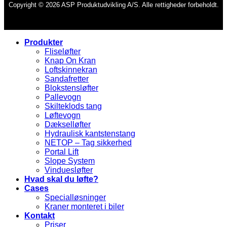
Copyright © 2026 ASP Produktudvikling A/S. Alle rettigheder forbeholdt.
Produkter
Fliseløfter
Knap On Kran
Loftskinnekran
Sandafretter
Blokstensløfter
Pallevogn
Skilteklods tang
Løftevogn
Dækselløfter
Hydraulisk kantstenstang
NETOP – Tag sikkerhed
Portal Lift
Slope System
Vinduesløfter
Hvad skal du løfte?
Cases
Specialløsninger
Kraner monteret i biler
Kontakt
Priser