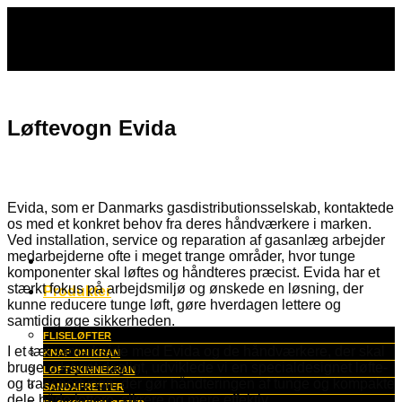
Fortsæt
til
indhold
Løftevogn Evida
Evida, som er Danmarks gasdistributionsselskab, kontaktede
os med et konkret behov fra deres håndværkere i marken.
Ved installation, service og reparation af gasanlæg arbejder
medarbejderne ofte i meget trange områder, hvor tunge
komponenter skal løftes og håndteres præcist. Evida har et
stærkt fokus på arbejdsmiljø og ønskede en løsning, der
Produkter
kunne reducere tunge løft, gøre hverdagen lettere og
samtidig øge sikkerheden.
FLISELØFTER
I et tæt samarbejde med Evida og de håndværkere, der skal
KNAP ON KRAN
bruge udstyret dagligt, udviklede vi en specialdesignet løfte-
LOFTSKINNEKRAN
og transportvogn, der gør håndteringen af tunge og kompakte
SANDAFRETTER
dele både lettere, sikrere og mere effektiv.