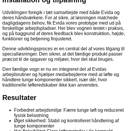
Udviklingen foregik i tæt samarbejde med både Evida og
deres håndværkere. For at sikre, at løsningen matchede
dagligdagens behov, fik Evida vores prototype med ud på
forskellige arbejdspladser. Her blev vognen testet i praksis,
og på baggrund af deres feedback blev konstruktion, højde,
funktioner og betjening finjusteret.
Denne udviklingsproces er en central del af vores tilgang til
specialløsninger. Den sikrer, at det færdige produkt passer
præcist til de opgaver og miljøer, hvor det skal bruges.
Den færdige vogn er nu en integreret del af Evidas
arbejdsrutiner og hjælper medarbejderne med at løfte og
håndtere tunge komponenter sikkert, især dér, hvor
traditionelle løfteredskaber ikke kan anvendes.
Resultater
Forbedret arbejdsmiljø: Færre tunge løft og reduceret
fysisk belastning
Øget sikkerhed: Stabil og kontrolleret håndtering af
tunge komponenter