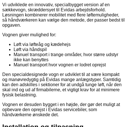
Vi udviklede en innovativ, specialbygget version af en
sækkevogn, skræddersyet til Evidas arbejdsforhold.
Løsningen kombinerer mobilitet med flere løftemuligheder,
så håndværkeren kan vælge den metode, der passer bedst til
opgaven.
Vognen giver mulighed for:
Løft via løfteåg og kædehejs
Løft via håndspil
Manuel transport i trange områder, hvor større udstyr
ikke kan benyttes
Manuel transport hvor vognen er lodret oprejst
Den specialdesignede vogn er udviklet til at være kompakt
og manøvredygtig på Evidas mange anlægstyper. Samtidig
kan den adskilles i sektioner for at undgå tunge løft, når den
skal ind og ud af firmabilerne, et vigtigt krav for at minimere
fysisk belastning.
Vognen er desuden bygget i en højde, der gør det muligt at
opbevare den oprejst i Evidas servicebiler, som
håndværkerne ønskede det.
Installation og tilpasning