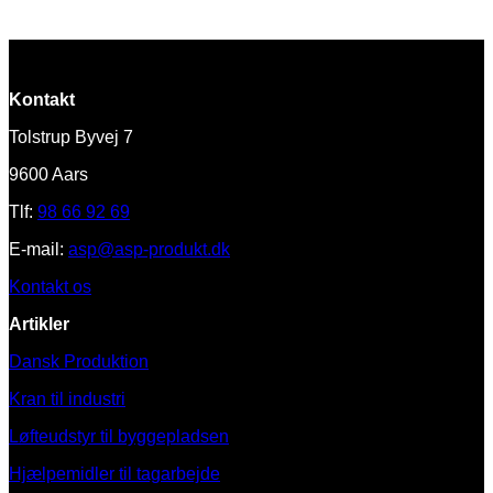
Kontakt
Tolstrup Byvej 7
9600 Aars
Tlf:
98 66 92 69
E-mail:
asp@asp-produkt.dk
Kontakt os
Artikler
Dansk Produktion
Kran til industri
Løfteudstyr til byggepladsen
Hjælpemidler til tagarbejde