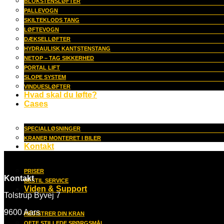
BLOKSTENSLØFTER
PALLEVOGN
SKILTEKLODS TANG
LØFTEVOGN
DÆKSELLØFTER
HYDRAULISK KANTSTENSTANG
NETOP – TAG SIKKERHED
PORTAL LIFT
SLOPE SYSTEM
VINDUESLØFTER
Hvad skal du løfte?
Cases
SPECIALLØSNINGER
KRANER MONTERET I BILER
Kontakt
PRISER
Kontakt
BESTIL SERVICE
Viden & Support
Tolstrup Byvej 7
9600 Aars
REGISTRER DIN KRAN
OFTE STILLEDE SPØRGSMÅL