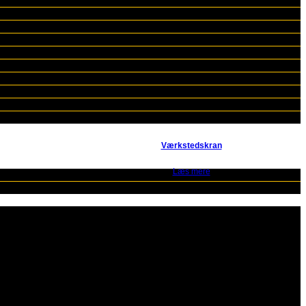
Værkstedskran
Læs mere