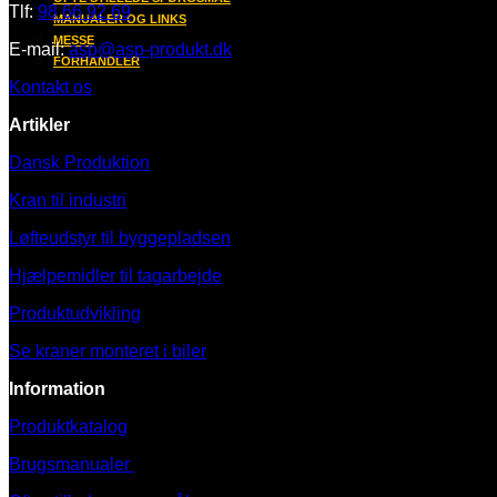
Tlf:
98 66 92 69
MANUALER OG LINKS
MESSE
E-mail:
asp@asp-produkt.dk
FORHANDLER
Kontakt os
Artikler
Dansk Produktion
Kran til industri
Løfteudstyr til byggepladsen
Hjælpemidler til tagarbejde
Produktudvikling
Se kraner monteret i biler
Information
Produktkatalog
Brugsmanualer