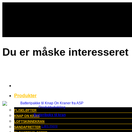
Fortsæt
til
indhold
Du er måske interesseret
Produkter
FLISELØFTER
Batteriboks til kran
KNAP ON KRAN
LOFTSKINNEKRAN
Læs mere
SANDAFRETTER