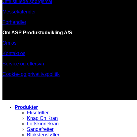
Ofte stillede spørgsmål
Messekalender
Forhandler
Om ASP Produktudvikling A/S
Om os
Kontakt os
Service og eftersyn
Cookie- og privatlivspolitik
Produkter
Fliseløfter
Knap On Kran
Loftskinnekran
Sandafretter
Blokstensløfter