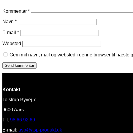
Kommentar
*
Navn
*
E-mail
*
Websted
Gem mit navn, mail og websted i denne browser til næste 
Kontakt
Tolstrup Byvej 7
9600 Aars
Tlf:
98 66 92 69
E-mail:
asp@asp-produkt.dk