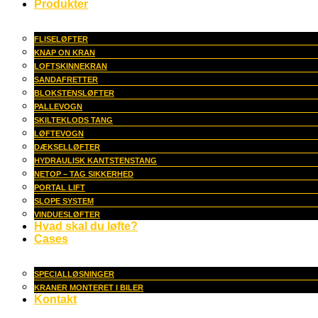
Produkter
FLISELØFTER
KNAP ON KRAN
LOFTSKINNEKRAN
SANDAFRETTER
BLOKSTENSLØFTER
PALLEVOGN
SKILTEKLODS TANG
LØFTEVOGN
DÆKSELLØFTER
HYDRAULISK KANTSTENSTANG
NETOP – TAG SIKKERHED
PORTAL LIFT
SLOPE SYSTEM
VINDUESLØFTER
Hvad skal du løfte?
Cases
SPECIALLØSNINGER
KRANER MONTERET I BILER
Kontakt