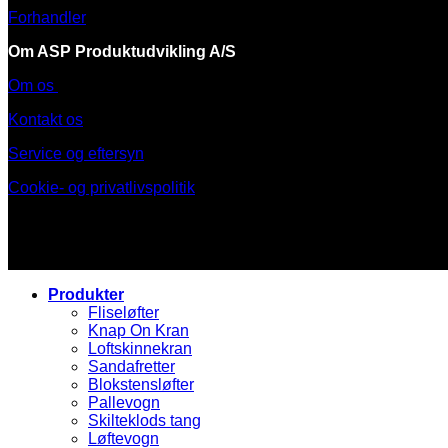
Forhandler
Om ASP Produktudvikling A/S
Om os
Kontakt os
Service og eftersyn
Cookie- og privatlivspolitik
Produkter
Fliseløfter
Knap On Kran
Loftskinnekran
Sandafretter
Blokstensløfter
Pallevogn
Skilteklods tang
Løftevogn