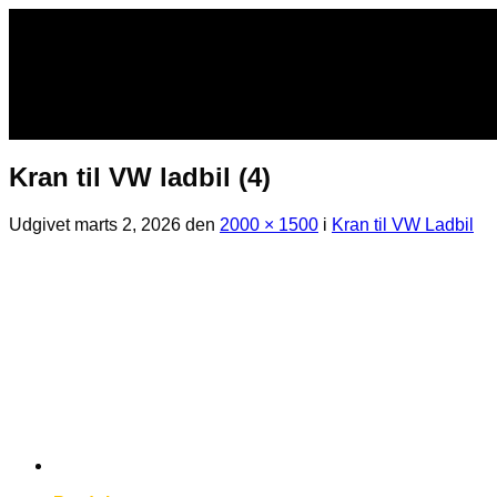
Fortsæt
til
indhold
Kran til VW ladbil (4)
Udgivet
marts 2, 2026
den
2000 × 1500
i
Kran til VW Ladbil