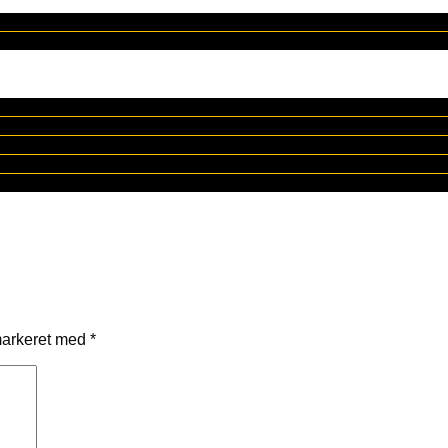
markeret med
*