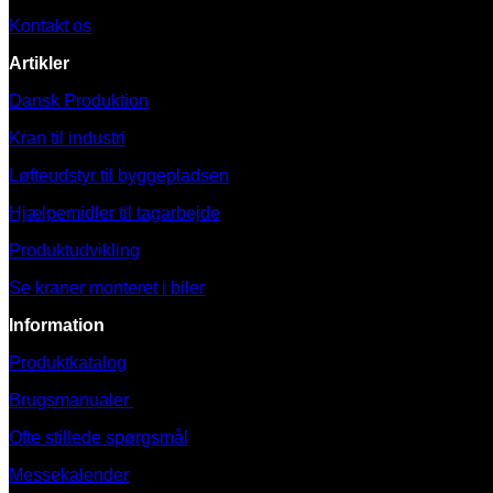
Kontakt os
Artikler
Dansk Produktion
Kran til industri
Løfteudstyr til byggepladsen
Hjælpemidler til tagarbejde
Produktudvikling
Se kraner monteret i biler
Information
Produktkatalog
Brugsmanualer
Ofte stillede spørgsmål
Messekalender