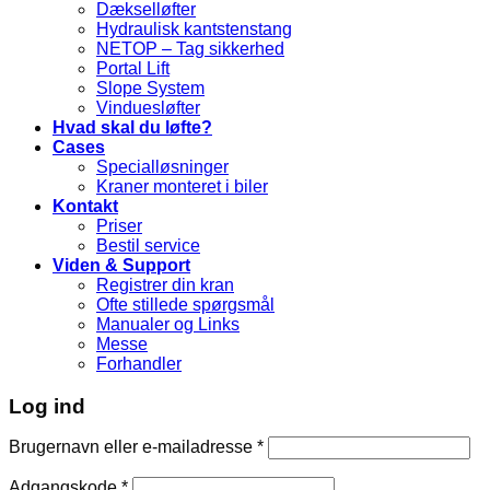
Dækselløfter
Hydraulisk kantstenstang
NETOP – Tag sikkerhed
Portal Lift
Slope System
Vinduesløfter
Hvad skal du løfte?
Cases
Specialløsninger
Kraner monteret i biler
Kontakt
Priser
Bestil service
Viden & Support
Registrer din kran
Ofte stillede spørgsmål
Manualer og Links
Messe
Forhandler
Log ind
Brugernavn eller e-mailadresse
*
Adgangskode
*