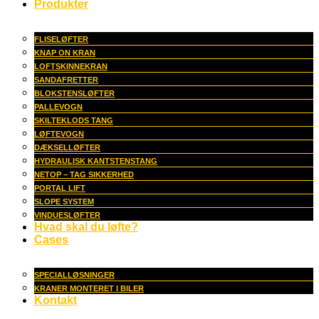
Produkter
FLISELØFTER
KNAP ON KRAN
LOFTSKINNEKRAN
SANDAFRETTER
BLOKSTENSLØFTER
PALLEVOGN
SKILTEKLODS TANG
LØFTEVOGN
DÆKSELLØFTER
HYDRAULISK KANTSTENSTANG
NETOP – TAG SIKKERHED
PORTAL LIFT
SLOPE SYSTEM
VINDUESLØFTER
Hvad skal du løfte?
Cases
SPECIALLØSNINGER
KRANER MONTERET I BILER
Kontakt