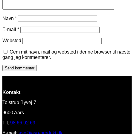
Navn
*
E-mail
*
Websted
Gem mit navn, mail og websted i denne browser til næste
gang jeg kommenterer.
Kontakt
Tolstrup Byvej 7
9600 Aars
Tlf:
98 66 92 69
E-mail:
asp@asp-produkt.dk