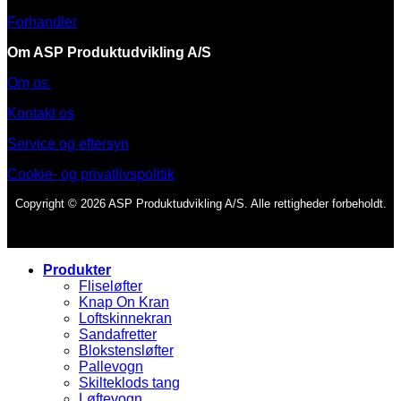
Forhandler
Om ASP Produktudvikling A/S
Om os
Kontakt os
Service og eftersyn
Cookie- og privatlivspolitik
Copyright © 2026 ASP Produktudvikling A/S. Alle rettigheder forbeholdt.
Produkter
Fliseløfter
Knap On Kran
Loftskinnekran
Sandafretter
Blokstensløfter
Pallevogn
Skilteklods tang
Løftevogn