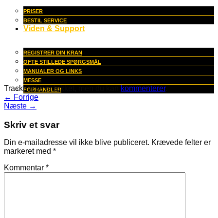
PRISER
BESTIL SERVICE
Viden & Support
REGISTRER DIN KRAN
OFTE STILLEDE SPØRGSMÅL
MANUALER OG LINKS
MESSE
Trackbacks er lukket, men du kan
kommenterer
.
FORHANDLER
←
Forrige
Næste
→
Skriv et svar
Din e-mailadresse vil ikke blive publiceret.
Krævede felter er
markeret med
*
Kommentar
*