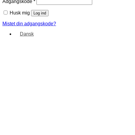
Adgangskode
*
Husk mig
Log ind
Mistet din adgangskode?
Dansk