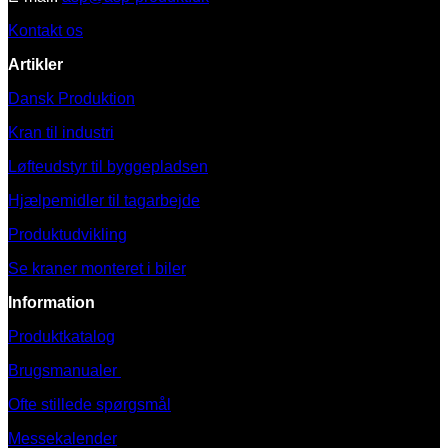
Kontakt os
Artikler
Dansk Produktion
Kran til industri
Løfteudstyr til byggepladsen
Hjælpemidler til tagarbejde
Produktudvikling
Se kraner monteret i biler
Information
Produktkatalog
Brugsmanualer
Ofte stillede spørgsmål
Messekalender