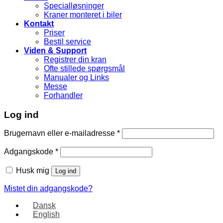
Specialløsninger
Kraner monteret i biler
Kontakt
Priser
Bestil service
Viden & Support
Registrer din kran
Ofte stillede spørgsmål
Manualer og Links
Messe
Forhandler
Log ind
Brugernavn eller e-mailadresse
*
Adgangskode
*
Husk mig
Log ind
Mistet din adgangskode?
Dansk
English