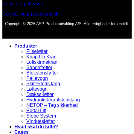
Service og eftersyn
Cookie- og privatlivspolitik
Copyright © 2026 ASP Produktudvikling A/S. Alle rettigheder forbeholdt.
Produkter
Fliseløfter
Knap On Kran
Loftskinnekran
Sandafretter
Blokstensløfter
Pallevogn
Skilteklods tang
Løftevogn
Dækselløfter
Hydraulisk kantstenstang
NETOP – Tag sikkerhed
Portal Lift
Slope System
Vinduesløfter
Hvad skal du løfte?
Cases