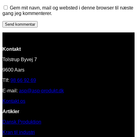
Gem mit navn, mail og websted i denne browser til næste
gang jeg kommenterer.
Kontakt
Tolstrup Byvej 7
9600 Aars
Tlf:
98 66 92 69
E-mail:
asp@asp-produkt.dk
Kontakt os
Artikler
Dansk Produktion
Kran til industri