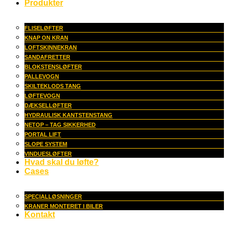
Produkter
FLISELØFTER
KNAP ON KRAN
LOFTSKINNEKRAN
SANDAFRETTER
BLOKSTENSLØFTER
PALLEVOGN
SKILTEKLODS TANG
LØFTEVOGN
DÆKSELLØFTER
HYDRAULISK KANTSTENSTANG
NETOP – TAG SIKKERHED
PORTAL LIFT
SLOPE SYSTEM
VINDUESLØFTER
Hvad skal du løfte?
Cases
SPECIALLØSNINGER
KRANER MONTERET I BILER
Kontakt