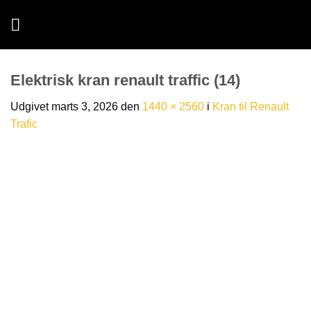
Fortsæt
til
indhold
Elektrisk kran renault traffic (14)
Udgivet
marts 3, 2026
den
1440 × 2560
i
Kran til Renault
Trafic