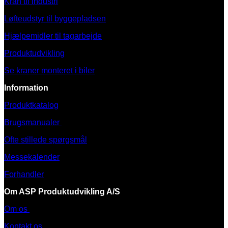
Kran til industri
Løfteudstyr til byggepladsen
Hjælpemidler til tagarbejde
Produktudvikling
Se kraner monteret i biler
Information
Produktkatalog
Brugsmanualer
Ofte stillede spørgsmål
Messekalender
Forhandler
Om ASP Produktudvikling A/S
Om os
Kontakt os