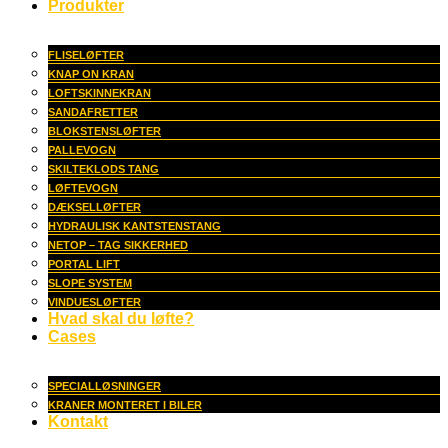
Produkter
FLISELØFTER
KNAP ON KRAN
LOFTSKINNEKRAN
SANDAFRETTER
BLOKSTENSLØFTER
PALLEVOGN
SKILTEKLODS TANG
LØFTEVOGN
DÆKSELLØFTER
HYDRAULISK KANTSTENSTANG
NETOP – TAG SIKKERHED
PORTAL LIFT
SLOPE SYSTEM
VINDUESLØFTER
Hvad skal du løfte?
Cases
SPECIALLØSNINGER
KRANER MONTERET I BILER
Kontakt