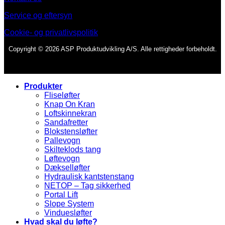
Service og eftersyn
Cookie- og privatlivspolitik
Copyright © 2026 ASP Produktudvikling A/S. Alle rettigheder forbeholdt.
Produkter
Fliseløfter
Knap On Kran
Loftskinnekran
Sandafretter
Blokstensløfter
Pallevogn
Skilteklods tang
Løftevogn
Dækselløfter
Hydraulisk kantstenstang
NETOP – Tag sikkerhed
Portal Lift
Slope System
Vinduesløfter
Hvad skal du løfte?