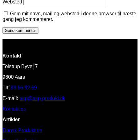
Websted
Gem mit navn, mail og websted i denne browser til næste
gang jeg kommenterer.
Kontakt
Tolstrup Byvej 7
9600 Aars
Tlf:
98 66 92 69
E-mail:
asp@asp-produkt.dk
Kontakt os
Artikler
Dansk Produktion