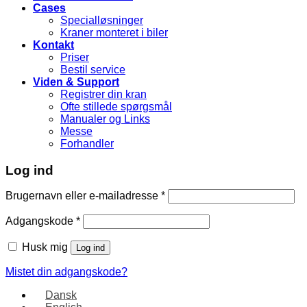
Cases
Specialløsninger
Kraner monteret i biler
Kontakt
Priser
Bestil service
Viden & Support
Registrer din kran
Ofte stillede spørgsmål
Manualer og Links
Messe
Forhandler
Log ind
Brugernavn eller e-mailadresse
*
Adgangskode
*
Husk mig
Log ind
Mistet din adgangskode?
Dansk