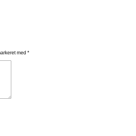
markeret med
*