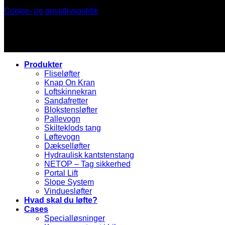
Cookie- og privatlivspolitik
Produkter
Fliseløfter
Knap On Kran
Loftskinnekran
Sandafretter
Blokstensløfter
Pallevogn
Skilteklods tang
Løftevogn
Dækselløfter
Hydraulisk kantstenstang
NETOP – Tag sikkerhed
Portal Lift
Slope System
Vinduesløfter
Hvad skal du løfte?
Cases
Specialløsninger