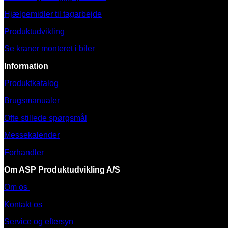
Hjælpemidler til tagarbejde
Produktudvikling
Se kraner monteret i biler
Information
Produktkatalog
Brugsmanualer
Ofte stillede spørgsmål
Messekalender
Forhandler
Om ASP Produktudvikling A/S
Om os
Kontakt os
Service og eftersyn