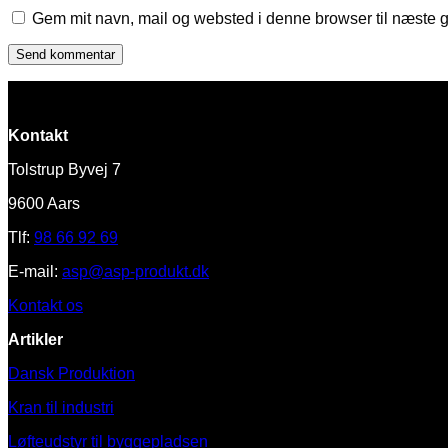
Gem mit navn, mail og websted i denne browser til næste 
Kontakt
Tolstrup Byvej 7
9600 Aars
Tlf:
98 66 92 69
E-mail:
asp@asp-produkt.dk
Kontakt os
Artikler
Dansk Produktion
Kran til industri
Løfteudstyr til byggepladsen