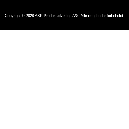
Copyright © 2026 ASP Produktudvikling A/S. Alle rettigheder forbeholdt.