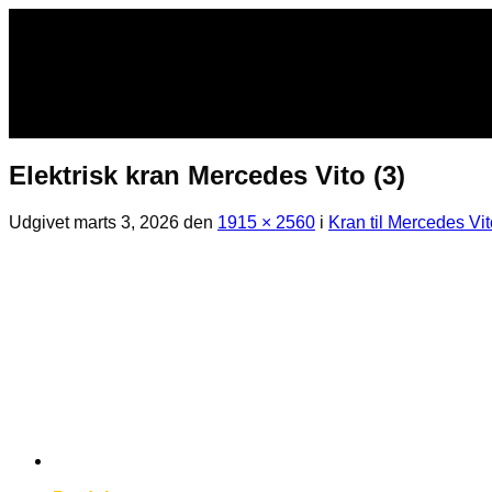
Fortsæt
til
indhold
Elektrisk kran Mercedes Vito (3)
Udgivet
marts 3, 2026
den
1915 × 2560
i
Kran til Mercedes Vit