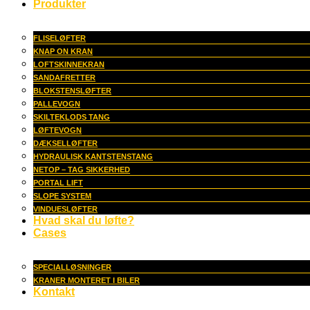
Produkter
FLISELØFTER
KNAP ON KRAN
LOFTSKINNEKRAN
SANDAFRETTER
BLOKSTENSLØFTER
PALLEVOGN
SKILTEKLODS TANG
LØFTEVOGN
DÆKSELLØFTER
HYDRAULISK KANTSTENSTANG
NETOP – TAG SIKKERHED
PORTAL LIFT
SLOPE SYSTEM
VINDUESLØFTER
Hvad skal du løfte?
Cases
SPECIALLØSNINGER
KRANER MONTERET I BILER
Kontakt