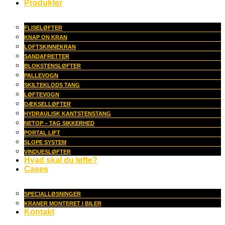
Produkter
FLISELØFTER
KNAP ON KRAN
LOFTSKINNEKRAN
SANDAFRETTER
BLOKSTENSLØFTER
PALLEVOGN
SKILTEKLODS TANG
LØFTEVOGN
DÆKSELLØFTER
HYDRAULISK KANTSTENSTANG
NETOP – TAG SIKKERHED
PORTAL LIFT
SLOPE SYSTEM
VINDUESLØFTER
Hvad skal du løfte?
Cases
SPECIALLØSNINGER
KRANER MONTERET I BILER
Kontakt