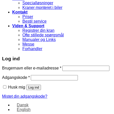
Specialløsninger
Kraner monteret i biler
Kontakt
Priser
Bestil service
Viden & Support
Registrer din kran
Ofte stillede spørgsmål
Manualer og Links
Messe
Forhandler
Log ind
Brugernavn eller e-mailadresse
*
Adgangskode
*
Husk mig
Log ind
Mistet din adgangskode?
Dansk
English