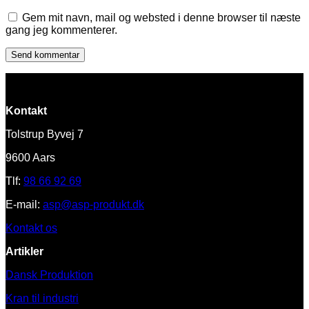
Gem mit navn, mail og websted i denne browser til næste
gang jeg kommenterer.
Kontakt
Tolstrup Byvej 7
9600 Aars
Tlf:
98 66 92 69
E-mail:
asp@asp-produkt.dk
Kontakt os
Artikler
Dansk Produktion
Kran til industri