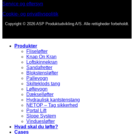
Service og eftersyn
Cookie- og privatlivspolitik
Copyright © 2026 ASP Produktudvikling A/S. Alle rettigheder forbeholdt.
Produkter
Fliseløfter
Knap On Kran
Loftskinnekran
Sandafretter
Blokstensløfter
Pallevogn
Skilteklods tang
Løftevogn
Dækselløfter
Hydraulisk kantstenstang
NETOP – Tag sikkerhed
Portal Lift
Slope System
Vinduesløfter
Hvad skal du løfte?
Cases