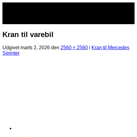
Fortsæt
til
indhold
Kran til varebil
Udgivet
marts 2, 2026
den
2560 × 2560
i
Kran til Mercedes
Sprinter