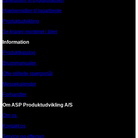
Løfteudstyr til byggepladsen
Hjælpemidler til tagarbejde
Produktudvikling
Se kraner monteret i biler
Information
Produktkatalog
Brugsmanualer
Ofte stillede spørgsmål
Messekalender
Forhandler
Om ASP Produktudvikling A/S
Om os
Kontakt os
Service og eftersyn