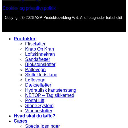
Cookie- og privatlivspolitik
Copyright © 2026 ASP Produktudvikling A/S. Alle rettigheder forbeholdt.
Produkter
Fliseløfter
Knap On Kran
Loftskinnekran
Sandafretter
Blokstensløfter
Pallevogn
Skilteklods tang
Løftevogn
Dækselløfter
Hydraulisk kantstenstang
NETOP – Tag sikkerhed
Portal Lift
Slope System
Vinduesløfter
Hvad skal du løfte?
Cases
Specialløsninger