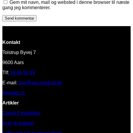
Gem mit navn, mail og websted i denne browser til næste
gang jeg kommenterer.
Kontakt
Tolstrup Byvej 7
9600 Aars
Tlf:
98 66 92 69
E-mail:
asp@asp-produkt.dk
Kontakt os
Artikler
Dansk Produktion
Kran til industri