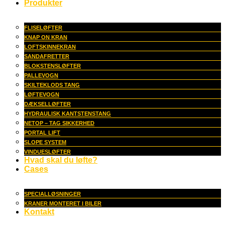
Produkter
FLISELØFTER
KNAP ON KRAN
LOFTSKINNEKRAN
SANDAFRETTER
BLOKSTENSLØFTER
PALLEVOGN
SKILTEKLODS TANG
LØFTEVOGN
DÆKSELLØFTER
HYDRAULISK KANTSTENSTANG
NETOP – TAG SIKKERHED
PORTAL LIFT
SLOPE SYSTEM
VINDUESLØFTER
Hvad skal du løfte?
Cases
SPECIALLØSNINGER
KRANER MONTERET I BILER
Kontakt