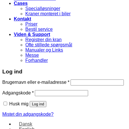
Cases
Specialløsninger
Kraner monteret i biler
Kontakt
Priser
Bestil service
Viden & Support
Registrer din kran
Ofte stillede spørgsmål
Manualer og Links
Messe
Forhandler
Log ind
Brugernavn eller e-mailadresse
*
Adgangskode
*
Husk mig
Log ind
Mistet din adgangskode?
Dansk