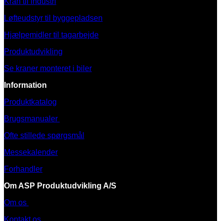
Kran til industri
Løfteudstyr til byggepladsen
Hjælpemidler til tagarbejde
Produktudvikling
Se kraner monteret i biler
Information
Produktkatalog
Brugsmanualer
Ofte stillede spørgsmål
Messekalender
Forhandler
Om ASP Produktudvikling A/S
Om os
Kontakt os