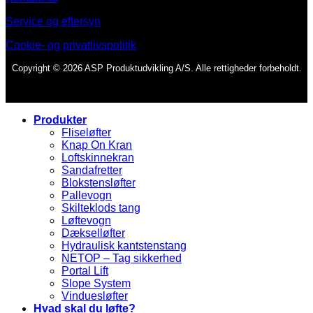
Service og eftersyn
Cookie- og privatlivspolitik
Copyright © 2026 ASP Produktudvikling A/S. Alle rettigheder forbeholdt.
Produkter
Fliseløfter
Knap On Kran
Loftskinnekran
Sandafretter
Blokstensløfter
Pallevogn
Skilteklods tang
Løftevogn
Dækselløfter
Hydraulisk kantstenstang
NETOP – Tag sikkerhed
Portal Lift
Slope System
Vinduesløfter
Hvad skal du løfte?