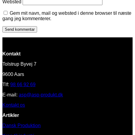
Websted
Gem mit navn, mail og websted i denne browser til næste
gang jeg kommenterer.
Kontakt
Tolstrup Byvej 7
9600 Aars
Tlf:
98 66 92 69
E-mail:
asp@asp-produkt.dk
Kontakt os
Artikler
Dansk Produktion