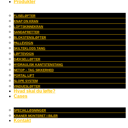
Produkter
FLISELØFTER
KNAP ON KRAN
LOFTSKINNEKRAN
SANDAFRETTER
BLOKSTENSLØFTER
PALLEVOGN
SKILTEKLODS TANG
LØFTEVOGN
DÆKSELLØFTER
HYDRAULISK KANTSTENSTANG
NETOP – TAG SIKKERHED
PORTAL LIFT
SLOPE SYSTEM
VINDUESLØFTER
Hvad skal du løfte?
Cases
SPECIALLØSNINGER
KRANER MONTERET I BILER
Kontakt