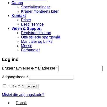
Cases
Specialløsninger
Kraner monteret i biler
Kontakt
Priser
Bestil service
Viden & Support
Registrer din kran
Ofte stillede spørgsmål
Manualer og Links
Messe
Forhandler
Log ind
Brugernavn eller e-mailadresse
*
Adgangskode
*
Husk mig
Log ind
Mistet din adgangskode?
Dansk