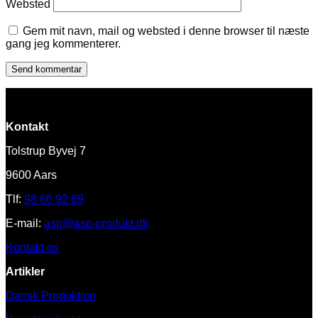
Websted
Gem mit navn, mail og websted i denne browser til næste
gang jeg kommenterer.
Kontakt
Tolstrup Byvej 7
9600 Aars
Tlf:
98 66 92 69
E-mail:
asp@asp-produkt.dk
Kontakt os
Artikler
Dansk Produktion