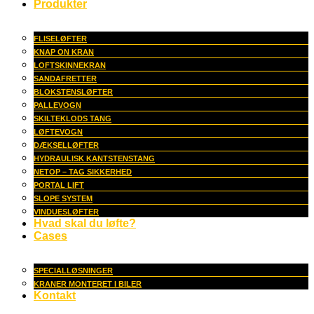
Produkter
FLISELØFTER
KNAP ON KRAN
LOFTSKINNEKRAN
SANDAFRETTER
BLOKSTENSLØFTER
PALLEVOGN
SKILTEKLODS TANG
LØFTEVOGN
DÆKSELLØFTER
HYDRAULISK KANTSTENSTANG
NETOP – TAG SIKKERHED
PORTAL LIFT
SLOPE SYSTEM
VINDUESLØFTER
Hvad skal du løfte?
Cases
SPECIALLØSNINGER
KRANER MONTERET I BILER
Kontakt