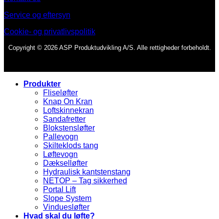
Service og eftersyn
Cookie- og privatlivspolitik
Copyright © 2026 ASP Produktudvikling A/S. Alle rettigheder forbeholdt.
Produkter
Fliseløfter
Knap On Kran
Loftskinnekran
Sandafretter
Blokstensløfter
Pallevogn
Skilteklods tang
Løftevogn
Dækselløfter
Hydraulisk kantstenstang
NETOP – Tag sikkerhed
Portal Lift
Slope System
Vinduesløfter
Hvad skal du løfte?