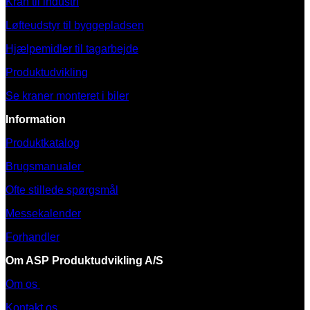
Kran til industri
Løfteudstyr til byggepladsen
Hjælpemidler til tagarbejde
Produktudvikling
Se kraner monteret i biler
Information
Produktkatalog
Brugsmanualer
Ofte stillede spørgsmål
Messekalender
Forhandler
Om ASP Produktudvikling A/S
Om os
Kontakt os