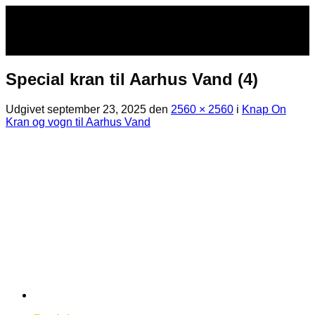
Fortsæt
til
indhold
Special kran til Aarhus Vand (4)
Udgivet
september 23, 2025
den
2560 × 2560
i
Knap On
Kran og vogn til Aarhus Vand