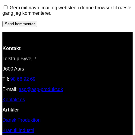
Gem mit navn, mail og websted i denne browser til næste
gang jeg kommenterer.
Kontakt
Tolstrup Byvej 7
9600 Aars
Tlf:
98 66 92 69
E-mail:
asp@asp-produkt.dk
Kontakt os
Artikler
Dansk Produktion
Kran til industri