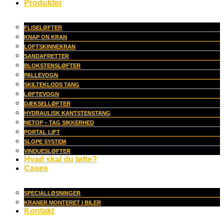
Produkter
FLISELØFTER
KNAP ON KRAN
LOFTSKINNEKRAN
SANDAFRETTER
BLOKSTENSLØFTER
PALLEVOGN
SKILTEKLODS TANG
LØFTEVOGN
DÆKSELLØFTER
HYDRAULISK KANTSTENSTANG
NETOP – TAG SIKKERHED
PORTAL LIFT
SLOPE SYSTEM
VINDUESLØFTER
Hvad skal du løfte?
Cases
SPECIALLØSNINGER
KRANER MONTERET I BILER
Kontakt