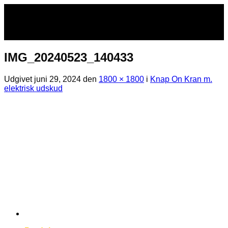
Fortsæt
til
indhold
IMG_20240523_140433
Udgivet
juni 29, 2024
den
1800 × 1800
i
Knap On Kran m.
elektrisk udskud