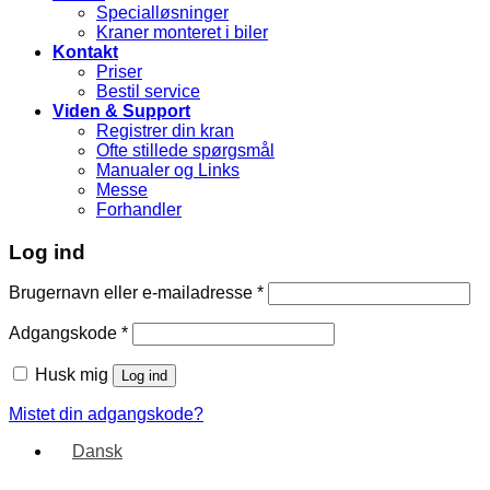
Specialløsninger
Kraner monteret i biler
Kontakt
Priser
Bestil service
Viden & Support
Registrer din kran
Ofte stillede spørgsmål
Manualer og Links
Messe
Forhandler
Log ind
Brugernavn eller e-mailadresse
*
Adgangskode
*
Husk mig
Log ind
Mistet din adgangskode?
Dansk