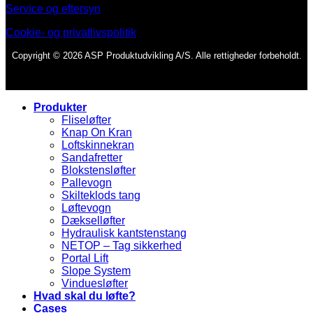
Service og eftersyn
Cookie- og privatlivspolitik
Copyright © 2026 ASP Produktudvikling A/S. Alle rettigheder forbeholdt.
Produkter
Fliseløfter
Knap On Kran
Loftskinnekran
Sandafretter
Blokstensløfter
Pallevogn
Skilteklods tang
Løftevogn
Dækselløfter
Hydraulisk kantstenstang
NETOP – Tag sikkerhed
Portal Lift
Slope System
Vinduesløfter
Hvad skal du løfte?
Cases