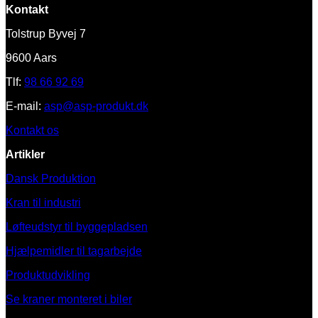
Kontakt
Tolstrup Byvej 7
9600 Aars
Tlf:
98 66 92 69
E-mail:
asp@asp-produkt.dk
Kontakt os
Artikler
Dansk Produktion
Kran til industri
Løfteudstyr til byggepladsen
Hjælpemidler til tagarbejde
Produktudvikling
Se kraner monteret i biler