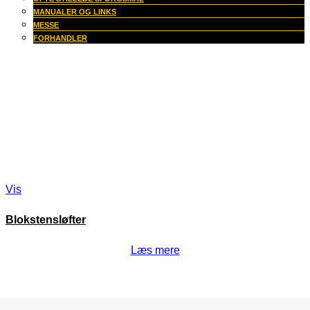
MANUALER OG LINKS
MESSE
FORHANDLER
Vis
Blokstensløfter
Læs mere