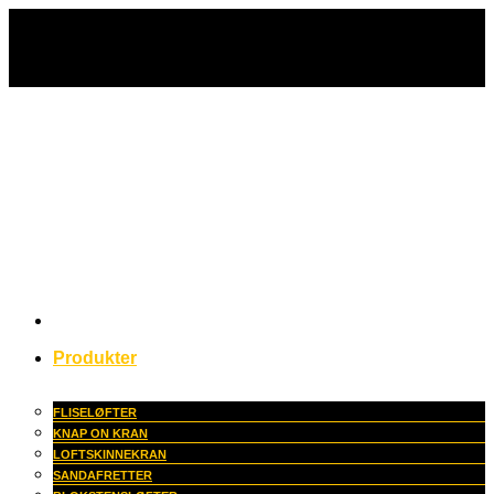
Fortsæt
til
indhold
Produkter
FLISELØFTER
KNAP ON KRAN
LOFTSKINNEKRAN
SANDAFRETTER