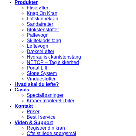
Produkter
Fliseløfter
Knap On Kran
Loftskinnekran
Sandafretter
Blokstensløfter
Pallevogn
Skilteklods tang
Løftevogn
Dækselløfter
Hydraulisk kantstenstang
NETOP – Tag sikkerhed
Portal Lift
Slope System
Vinduesløfter
Hvad skal du løfte?
Cases
Specialløsninger
Kraner monteret i biler
Kontakt
Priser
Bestil service
Viden & Support
Registrer din kran
Ofte stillede spørgsmål