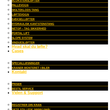
BLOKSTENSLØFTER
PALLEVOGN
SKILTEKLODS TANG
LØFTEVOGN
DÆKSELLØFTER
HYDRAULISK KANTSTENSTANG
NETOP – TAG SIKKERHED
PORTAL LIFT
SLOPE SYSTEM
VINDUESLØFTER
Hvad skal du løfte?
Cases
SPECIALLØSNINGER
KRANER MONTERET I BILER
Kontakt
PRISER
BESTIL SERVICE
Viden & Support
REGISTRER DIN KRAN
OFTE STILLEDE SPØRGSMÅL