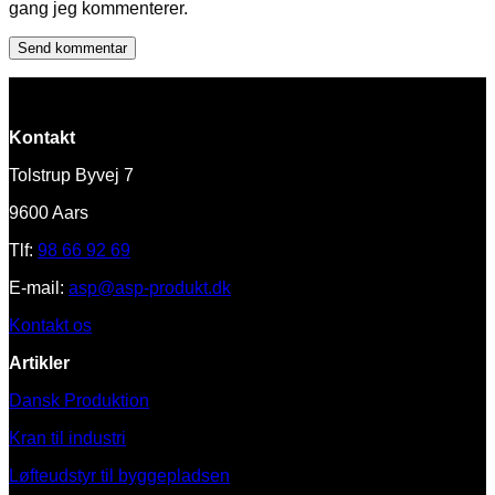
gang jeg kommenterer.
Kontakt
Tolstrup Byvej 7
9600 Aars
Tlf:
98 66 92 69
E-mail:
asp@asp-produkt.dk
Kontakt os
Artikler
Dansk Produktion
Kran til industri
Løfteudstyr til byggepladsen