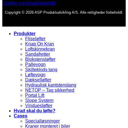
Cookie- og privatlivspolitik
Copyright © 2026 ASP Produktudvikling A/S. Alle rettigheder forbeholdt.
Produkter
Fliseløfter
Knap On Kran
Loftskinnekran
Sandafretter
Blokstensløfter
Pallevogn
Skilteklods tang
Løftevogn
Dækselløfter
Hydraulisk kantstenstang
NETOP – Tag sikkerhed
Portal Lift
Slope System
Vinduesløfter
Hvad skal du løfte?
Cases
Specialløsninger
Kraner monteret i biler