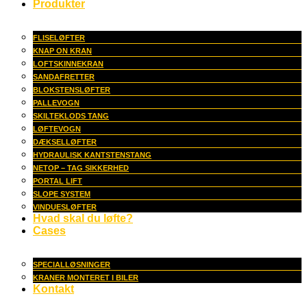
Produkter
FLISELØFTER
KNAP ON KRAN
LOFTSKINNEKRAN
SANDAFRETTER
BLOKSTENSLØFTER
PALLEVOGN
SKILTEKLODS TANG
LØFTEVOGN
DÆKSELLØFTER
HYDRAULISK KANTSTENSTANG
NETOP – TAG SIKKERHED
PORTAL LIFT
SLOPE SYSTEM
VINDUESLØFTER
Hvad skal du løfte?
Cases
SPECIALLØSNINGER
KRANER MONTERET I BILER
Kontakt